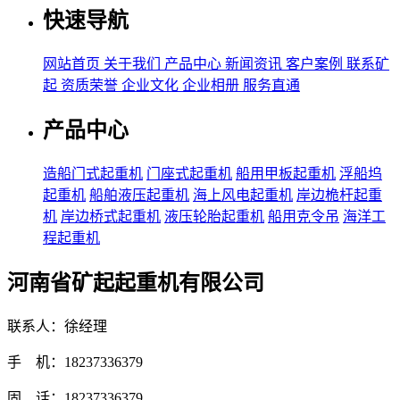
快速导航
网站首页
关于我们
产品中心
新闻资讯
客户案例
联系矿
起
资质荣誉
企业文化
企业相册
服务直通
产品中心
造船门式起重机
门座式起重机
船用甲板起重机
浮船坞
起重机
船舶液压起重机
海上风电起重机
岸边桅杆起重
机
岸边桥式起重机
液压轮胎起重机
船用克令吊
海洋工
程起重机
河南省矿起起重机有限公司
联系人：徐经理
手 机：18237336379
固 话：18237336379