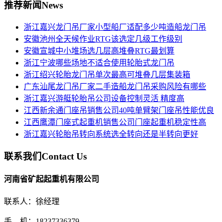
推荐新闻
News
浙江嘉兴龙门吊厂家小型船厂适配多少吨造船龙门吊
安徽池州全天候作业RTG该选定几级工作级别
安徽宣城中小堆场选几层高堆叠RTG最划算
浙江宁波哪些场地不适合使用轮胎式龙门吊
浙江绍兴轮胎龙门吊单次最高可堆叠几层集装箱
广东汕尾龙门吊厂家二手造船龙门吊采购风险有哪些
浙江嘉兴游艇轮胎吊公司设备控制灵活 精度高
江西新余通门座吊销售公司40吨单臂架门座吊性能优良
江西鹰潭门座式起重机销售公司门座起重机稳定性高
浙江嘉兴轮胎吊转向系统选全转向还是半转向更好
联系我们
Contact Us
河南省矿起起重机有限公司
联系人：徐经理
手 机：18237336379