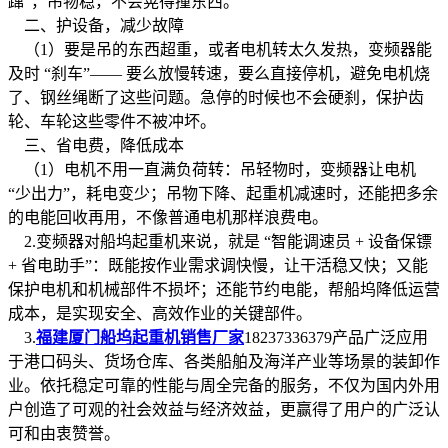
蹿”，吊物稳，不会晃得撞东西。
二、护设备，减少故障
（1）要是吊的东西超重，或者电机转太久发热，变频器能
及时 “刹车”—— 要么放慢转速，要么直接停机，避免电机烧
了、钢丝绳断了这些问题。急停的时候也不会硬刹，保护齿
轮、车轮这些零件不被冲坏。
三、省电费，降低成本
（1）电机不用一直满负荷转：吊轻物时，变频器让电机
“少出力”，耗电变少；吊物下降、起重机减速时，还能把多余
的电能回收再用，不像普通电机那样浪费电。
2.变频器对船坞起重机来说，就是 “智能调速员 + 设备保镖
+ 省电助手”：既能按作业需求调快慢，让干活稳又快；又能
保护电机和机械部件不损坏；还能节约电能，帮船坞降低运营
成本，是实现安全、高效作业的关键部件。
3.
福建厦门船坞起重机销售厂家
18237336379产品广泛应用
于港口码头、货场仓库、各类船舶及海洋产业等场景的装卸作
业。依托稳定可靠的性能与周全完备的服务，不仅为国内外用
户创造了可观的社会效益与经济效益，更赢得了用户的广泛认
可和由衷赞誉。