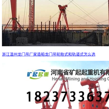
浙江温州龙门吊厂家造船龙门吊轮胎式和轨道式怎么选