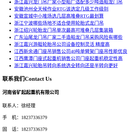
浙江嘉兴龙门吊厂家小型船厂适配多少吨造船龙门吊
安徽池州全天候作业RTG该选定几级工作级别
安徽宣城中小堆场选几层高堆叠RTG最划算
浙江宁波哪些场地不适合使用轮胎式龙门吊
浙江绍兴轮胎龙门吊单次最高可堆叠几层集装箱
广东汕尾龙门吊厂家二手造船龙门吊采购风险有哪些
浙江嘉兴游艇轮胎吊公司设备控制灵活 精度高
江西新余通门座吊销售公司40吨单臂架门座吊性能优良
江西鹰潭门座式起重机销售公司门座起重机稳定性高
浙江嘉兴轮胎吊转向系统选全转向还是半转向更好
联系我们
Contact Us
河南省矿起起重机有限公司
联系人：徐经理
手 机：18237336379
固 话：18237336379