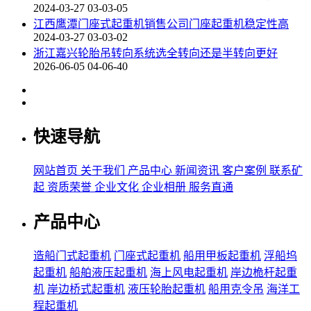
2024-03-27 03-03-05
江西鹰潭门座式起重机销售公司门座起重机稳定性高
2024-03-27 03-03-02
浙江嘉兴轮胎吊转向系统选全转向还是半转向更好
2026-06-05 04-06-40
快速导航
网站首页
关于我们
产品中心
新闻资讯
客户案例
联系矿
起
资质荣誉
企业文化
企业相册
服务直通
产品中心
造船门式起重机
门座式起重机
船用甲板起重机
浮船坞
起重机
船舶液压起重机
海上风电起重机
岸边桅杆起重
机
岸边桥式起重机
液压轮胎起重机
船用克令吊
海洋工
程起重机