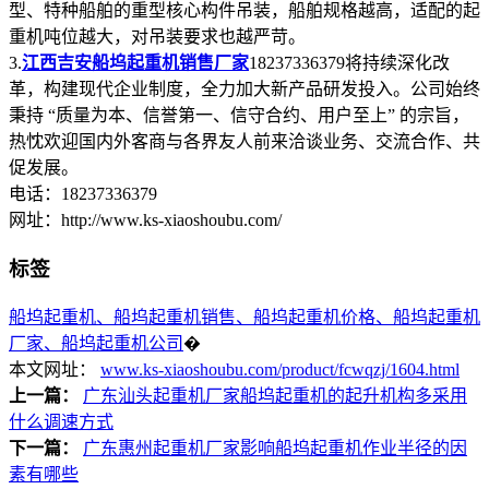
型、特种船舶的重型核心构件吊装，船舶规格越高，适配的起
重机吨位越大，对吊装要求也越严苛。
3.
江西吉安船坞起重机销售厂家
18237336379将持续深化改
革，构建现代企业制度，全力加大新产品研发投入。公司始终
秉持 “质量为本、信誉第一、信守合约、用户至上” 的宗旨，
热忱欢迎国内外客商与各界友人前来洽谈业务、交流合作、共
促发展。
电话：18237336379
网址：http://www.ks-xiaoshoubu.com/
标签
船坞起重机、船坞起重机销售、船坞起重机价格、船坞起重机
厂家、船坞起重机公司
�
本文网址：
www.ks-xiaoshoubu.com/product/fcwqzj/1604.html
上一篇：
广东汕头起重机厂家船坞起重机的起升机构多采用
什么调速方式
下一篇：
广东惠州起重机厂家影响船坞起重机作业半径的因
素有哪些