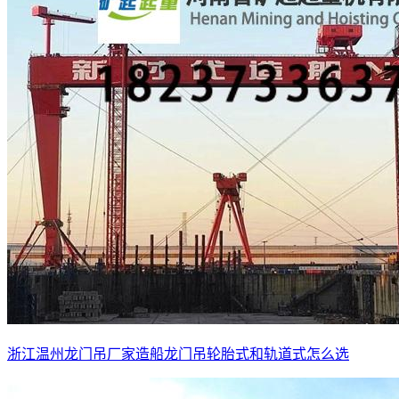
浙江温州龙门吊厂家造船龙门吊轮胎式和轨道式怎么选