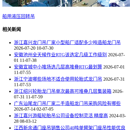
船用液压回转吊
相关新闻
浙江嘉兴龙门吊厂家小型船厂适配多少吨造船龙门吊
2026-07-20 10-07-30
安徽池州全天候作业RTG该选定几级工作级别
2026-07-
01 11-07-38
安徽宣城中小堆场选几层高堆叠RTG最划算
2026-07-01
11-07-55
浙江宁波哪些场地不适合使用轮胎式龙门吊
2026-07-31
11-07-53
浙江绍兴轮胎龙门吊单次最高可堆叠几层集装箱
2026-
07-31 11-07-59
广东汕尾龙门吊厂家二手造船龙门吊采购风险有哪些
2026-07-14 02-07-05
浙江嘉兴游艇轮胎吊公司设备控制灵活 精度高
2024-03-
28 08-03-12
江西新余通门座吊销售公司40吨单臂架门座吊性能优良