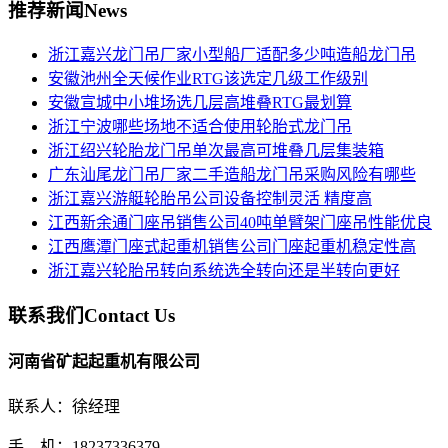
推荐新闻
News
浙江嘉兴龙门吊厂家小型船厂适配多少吨造船龙门吊
安徽池州全天候作业RTG该选定几级工作级别
安徽宣城中小堆场选几层高堆叠RTG最划算
浙江宁波哪些场地不适合使用轮胎式龙门吊
浙江绍兴轮胎龙门吊单次最高可堆叠几层集装箱
广东汕尾龙门吊厂家二手造船龙门吊采购风险有哪些
浙江嘉兴游艇轮胎吊公司设备控制灵活 精度高
江西新余通门座吊销售公司40吨单臂架门座吊性能优良
江西鹰潭门座式起重机销售公司门座起重机稳定性高
浙江嘉兴轮胎吊转向系统选全转向还是半转向更好
联系我们
Contact Us
河南省矿起起重机有限公司
联系人：徐经理
手 机：18237336379