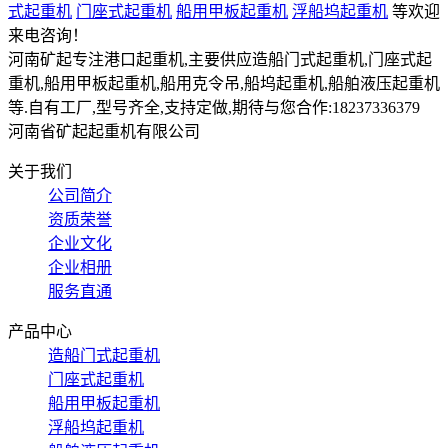
式起重机
门座式起重机
船用甲板起重机
浮船坞起重机
等欢迎
来电咨询！
河南矿起专注港口起重机,主要供应造船门式起重机,门座式起
重机,船用甲板起重机,船用克令吊,船坞起重机,船舶液压起重机
等.自有工厂,型号齐全,支持定做,期待与您合作:18237336379
河南省矿起起重机有限公司
关于我们
公司简介
资质荣誉
企业文化
企业相册
服务直通
产品中心
造船门式起重机
门座式起重机
船用甲板起重机
浮船坞起重机