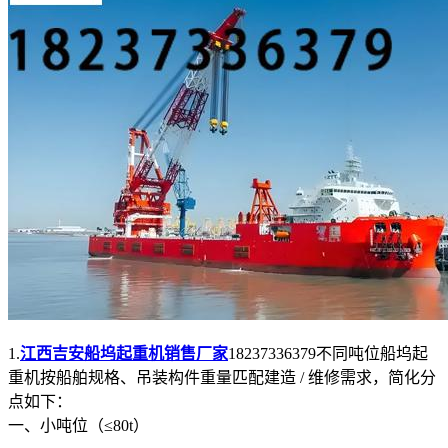
1.
江西吉安船坞起重机销售厂家
18237336379不同吨位船坞起
重机按船舶规格、吊装构件重量匹配建造 / 维修需求，简化分
点如下：
一、小吨位（≤80t）