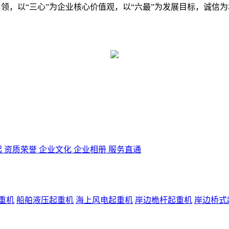
，以“三心”为企业核心价值观，以“六最”为发展目标，诚信
起
资质荣誉
企业文化
企业相册
服务直通
重机
船舶液压起重机
海上风电起重机
岸边桅杆起重机
岸边桥式