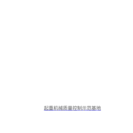
起重机械质量控制示范基地