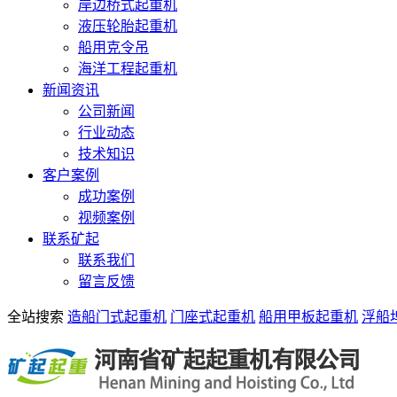
岸边桥式起重机
液压轮胎起重机
船用克令吊
海洋工程起重机
新闻资讯
公司新闻
行业动态
技术知识
客户案例
成功案例
视频案例
联系矿起
联系我们
留言反馈
全站搜索
造船门式起重机
门座式起重机
船用甲板起重机
浮船