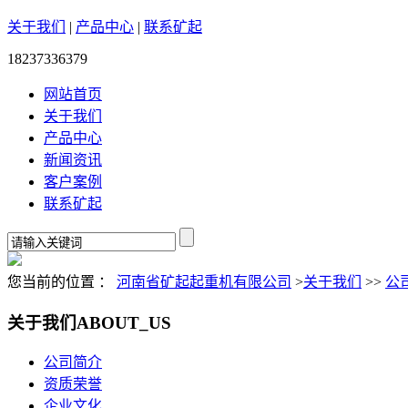
关于我们
|
产品中心
|
联系矿起
18237336379
网站首页
关于我们
产品中心
新闻资讯
客户案例
联系矿起
您当前的位置 ：
河南省矿起起重机有限公司
>
关于我们
>>
公
关于我们
ABOUT_US
公司简介
资质荣誉
企业文化