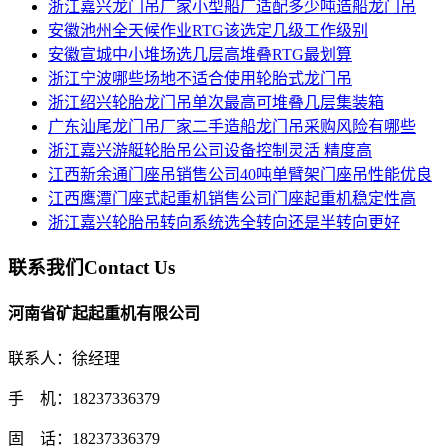
浙江嘉兴龙门吊厂家小型船厂适配多少吨造船龙门吊
安徽池州全天候作业RTG该选定几级工作级别
安徽宣城中小堆场选几层高堆叠RTG最划算
浙江宁波哪些场地不适合使用轮胎式龙门吊
浙江绍兴轮胎龙门吊单次最高可堆叠几层集装箱
广东汕尾龙门吊厂家二手造船龙门吊采购风险有哪些
浙江嘉兴游艇轮胎吊公司设备控制灵活 精度高
江西新余通门座吊销售公司40吨单臂架门座吊性能优良
江西鹰潭门座式起重机销售公司门座起重机稳定性高
浙江嘉兴轮胎吊转向系统选全转向还是半转向更好
联系我们
Contact Us
河南省矿起起重机有限公司
联系人：徐经理
手 机：18237336379
固 话：18237336379