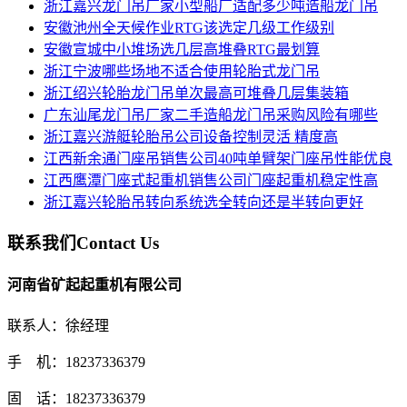
浙江嘉兴龙门吊厂家小型船厂适配多少吨造船龙门吊
安徽池州全天候作业RTG该选定几级工作级别
安徽宣城中小堆场选几层高堆叠RTG最划算
浙江宁波哪些场地不适合使用轮胎式龙门吊
浙江绍兴轮胎龙门吊单次最高可堆叠几层集装箱
广东汕尾龙门吊厂家二手造船龙门吊采购风险有哪些
浙江嘉兴游艇轮胎吊公司设备控制灵活 精度高
江西新余通门座吊销售公司40吨单臂架门座吊性能优良
江西鹰潭门座式起重机销售公司门座起重机稳定性高
浙江嘉兴轮胎吊转向系统选全转向还是半转向更好
联系我们
Contact Us
河南省矿起起重机有限公司
联系人：徐经理
手 机：18237336379
固 话：18237336379