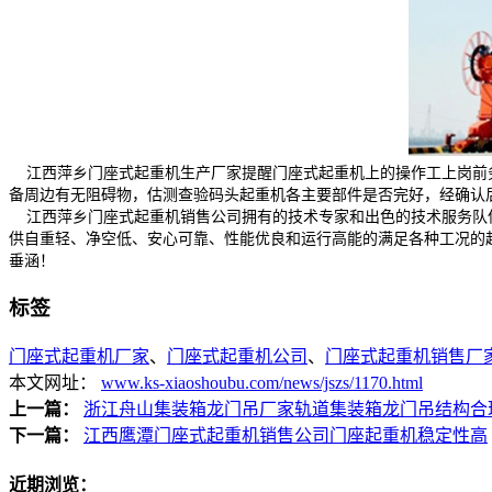
江西萍乡门座式起重机生产厂家提醒门座式起重机上的操作工上岗前务
备周边有无阻碍物，估测查验码头起重机各主要部件是否完好，经确认
江西萍乡门座式起重机销售公司拥有的技术专家和出色的技术服务队伍
供自重轻、净空低、安心可靠、性能优良和运行高能的满足各种工况的
垂涵！
标签
门座式起重机厂家
、
门座式起重机公司
、
门座式起重机销售厂
本文网址：
www.ks-xiaoshoubu.com/news/jszs/1170.html
上一篇：
浙江舟山集装箱龙门吊厂家轨道集装箱龙门吊结构合
下一篇：
江西鹰潭门座式起重机销售公司门座起重机稳定性高
近期浏览：