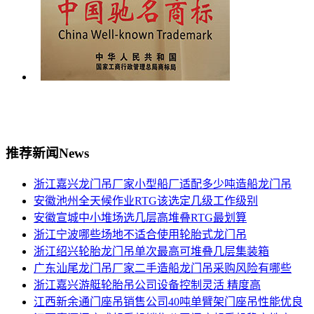
推荐新闻
News
浙江嘉兴龙门吊厂家小型船厂适配多少吨造船龙门吊
安徽池州全天候作业RTG该选定几级工作级别
安徽宣城中小堆场选几层高堆叠RTG最划算
浙江宁波哪些场地不适合使用轮胎式龙门吊
浙江绍兴轮胎龙门吊单次最高可堆叠几层集装箱
广东汕尾龙门吊厂家二手造船龙门吊采购风险有哪些
浙江嘉兴游艇轮胎吊公司设备控制灵活 精度高
江西新余通门座吊销售公司40吨单臂架门座吊性能优良