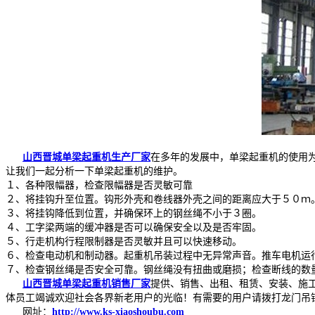
山西晋城单梁起重机生产厂家
在多年的发展中，单梁起重机的使用
让我们一起分析一下单梁起重机的维护。
１、各种限幅器，检查限幅器是否灵敏可靠
２、将挂钩升至位置。钩形外壳和卷线器外壳之间的距离应大于５０ｍ
３、将挂钩降低到位置，并确保环上的钢丝绳不小于３圈。
４、工字梁两端的缓冲器是否可以确保安全以及是否牢固。
５、行走机构行程限制器是否灵敏并且可以快速移动。
６、检查电动机和制动器。起重机吊装过程中无异常声音。推车电机运
７、检查钢丝绳是否安全可靠。钢丝绳没有扭曲或磨损；检查断线的数
山西晋城单梁起重机销售厂家
提供、销售、出租、租赁、安装、施
体员工竭诚欢迎社会各界新老用户的光临！有需要的用户请拨打龙门吊
网址：
http://www.ks-xiaoshoubu.com