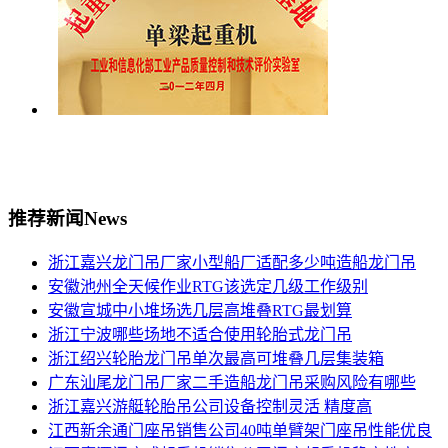
推荐新闻
News
浙江嘉兴龙门吊厂家小型船厂适配多少吨造船龙门吊
安徽池州全天候作业RTG该选定几级工作级别
安徽宣城中小堆场选几层高堆叠RTG最划算
浙江宁波哪些场地不适合使用轮胎式龙门吊
浙江绍兴轮胎龙门吊单次最高可堆叠几层集装箱
广东汕尾龙门吊厂家二手造船龙门吊采购风险有哪些
浙江嘉兴游艇轮胎吊公司设备控制灵活 精度高
江西新余通门座吊销售公司40吨单臂架门座吊性能优良