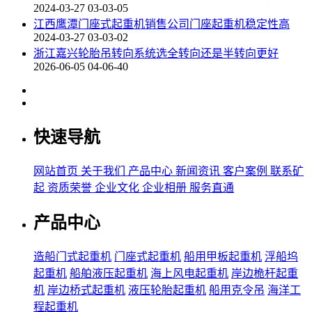
2024-03-27 03-03-05
江西鹰潭门座式起重机销售公司门座起重机稳定性高
2024-03-27 03-03-02
浙江嘉兴轮胎吊转向系统选全转向还是半转向更好
2026-06-05 04-06-40
快速导航
网站首页
关于我们
产品中心
新闻资讯
客户案例
联系矿
起
资质荣誉
企业文化
企业相册
服务直通
产品中心
造船门式起重机
门座式起重机
船用甲板起重机
浮船坞
起重机
船舶液压起重机
海上风电起重机
岸边桅杆起重
机
岸边桥式起重机
液压轮胎起重机
船用克令吊
海洋工
程起重机