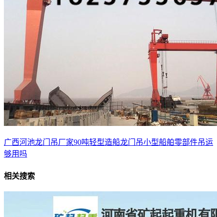
广西河池龙门吊厂家90吨轻型造船龙门吊小型船舶零部件吊运
够用吗
相关搜索