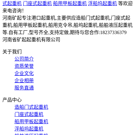
式起重机
门座式起重机
船用甲板起重机
浮船坞起重机
等欢迎
来电咨询！
河南矿起专注港口起重机,主要供应造船门式起重机,门座式起
重机,船用甲板起重机,船用克令吊,船坞起重机,船舶液压起重机
等.自有工厂,型号齐全,支持定做,期待与您合作:18237336379
河南省矿起起重机有限公司
关于我们
公司简介
资质荣誉
企业文化
企业相册
服务直通
产品中心
造船门式起重机
门座式起重机
船用甲板起重机
浮船坞起重机