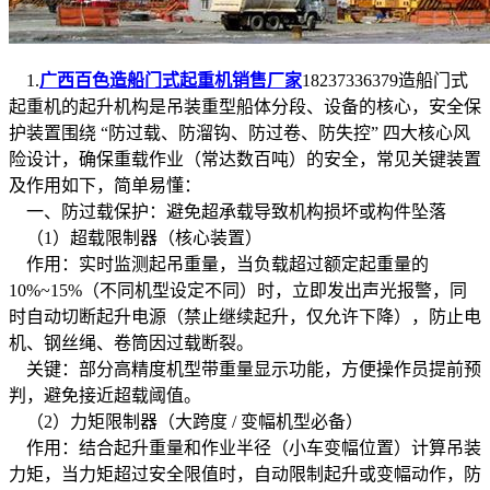
1.
广西百色造船门式起重机销售厂家
18237336379造船门式
起重机的起升机构是吊装重型船体分段、设备的核心，安全保
护装置围绕 “防过载、防溜钩、防过卷、防失控” 四大核心风
险设计，确保重载作业（常达数百吨）的安全，常见关键装置
及作用如下，简单易懂：
一、防过载保护：避免超承载导致机构损坏或构件坠落
（1）超载限制器（核心装置）
作用：实时监测起吊重量，当负载超过额定起重量的
10%~15%（不同机型设定不同）时，立即发出声光报警，同
时自动切断起升电源（禁止继续起升，仅允许下降），防止电
机、钢丝绳、卷筒因过载断裂。
关键：部分高精度机型带重量显示功能，方便操作员提前预
判，避免接近超载阈值。
（2）力矩限制器（大跨度 / 变幅机型必备）
作用：结合起升重量和作业半径（小车变幅位置）计算吊装
力矩，当力矩超过安全限值时，自动限制起升或变幅动作，防