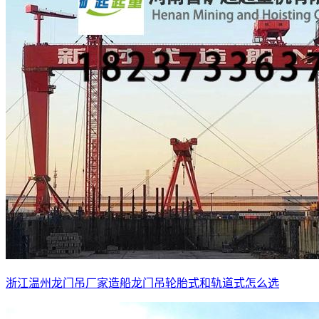
浙江温州龙门吊厂家造船龙门吊轮胎式和轨道式怎么选