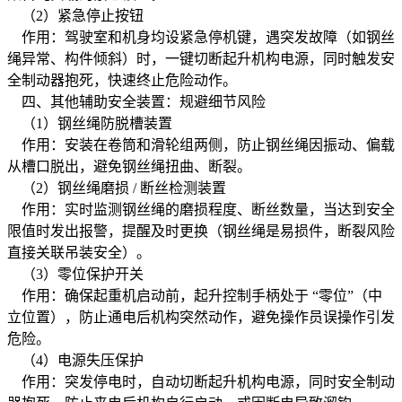
（2）紧急停止按钮
作用：驾驶室和机身均设紧急停机键，遇突发故障（如钢丝
绳异常、构件倾斜）时，一键切断起升机构电源，同时触发安
全制动器抱死，快速终止危险动作。
四、其他辅助安全装置：规避细节风险
（1）钢丝绳防脱槽装置
作用：安装在卷筒和滑轮组两侧，防止钢丝绳因振动、偏载
从槽口脱出，避免钢丝绳扭曲、断裂。
（2）钢丝绳磨损 / 断丝检测装置
作用：实时监测钢丝绳的磨损程度、断丝数量，当达到安全
限值时发出报警，提醒及时更换（钢丝绳是易损件，断裂风险
直接关联吊装安全）。
（3）零位保护开关
作用：确保起重机启动前，起升控制手柄处于 “零位”（中
立位置），防止通电后机构突然动作，避免操作员误操作引发
危险。
（4）电源失压保护
作用：突发停电时，自动切断起升机构电源，同时安全制动