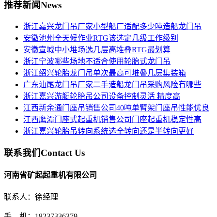
推荐新闻
News
浙江嘉兴龙门吊厂家小型船厂适配多少吨造船龙门吊
安徽池州全天候作业RTG该选定几级工作级别
安徽宣城中小堆场选几层高堆叠RTG最划算
浙江宁波哪些场地不适合使用轮胎式龙门吊
浙江绍兴轮胎龙门吊单次最高可堆叠几层集装箱
广东汕尾龙门吊厂家二手造船龙门吊采购风险有哪些
浙江嘉兴游艇轮胎吊公司设备控制灵活 精度高
江西新余通门座吊销售公司40吨单臂架门座吊性能优良
江西鹰潭门座式起重机销售公司门座起重机稳定性高
浙江嘉兴轮胎吊转向系统选全转向还是半转向更好
联系我们
Contact Us
河南省矿起起重机有限公司
联系人：徐经理
手 机：18237336379