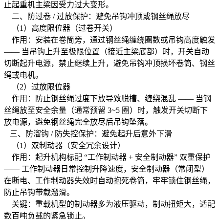
止起重机主梁因受力过大变形。
二、防过卷 / 过放保护：避免吊钩冲顶或钢丝绳放尽
（1）高度限位器（过卷开关）
作用：安装在卷筒旁，通过钢丝绳缠绕圈数或吊钩高度触发
—— 当吊钩上升至极限位置（接近主梁底部）时，开关自动
切断起升电源，禁止继续上升，避免吊钩冲顶损坏卷筒、钢丝
绳或电机。
（2）过放限位器
作用：防止钢丝绳过度下放导致脱槽、缠绕混乱 —— 当钢
丝绳放至安全余量（通常预留 3~5 圈）时，触发开关切断下
放电源，避免钢丝绳完全放尽后吊钩坠落。
三、防溜钩 / 防失控保护：避免起升后意外下滑
（1）双制动器（安全冗余设计）
作用：起升机构标配 “工作制动器 + 安全制动器” 双重保护
—— 工作制动器日常控制升降速度，安全制动器（常闭型）
在断电、工作制动器失效时自动抱死卷筒，牢牢锁住钢丝绳，
防止吊钩带载溜滑。
关键：重载机型的制动器多为液压驱动，制动扭矩大，适配
数百吨负载的紧急锁止。