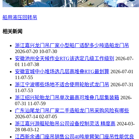
船用液压回转吊
相关新闻
浙江嘉兴龙门吊厂家小型船厂适配多少吨造船龙门吊
2026-07-20 10-07-30
安徽池州全天候作业RTG该选定几级工作级别
2026-07-
01 11-07-38
安徽宣城中小堆场选几层高堆叠RTG最划算
2026-07-01
11-07-55
浙江宁波哪些场地不适合使用轮胎式龙门吊
2026-07-31
11-07-53
浙江绍兴轮胎龙门吊单次最高可堆叠几层集装箱
2026-
07-31 11-07-59
广东汕尾龙门吊厂家二手造船龙门吊采购风险有哪些
2026-07-14 02-07-05
浙江嘉兴游艇轮胎吊公司设备控制灵活 精度高
2024-03-
28 08-03-12
江西新余通门座吊销售公司40吨单臂架门座吊性能优良