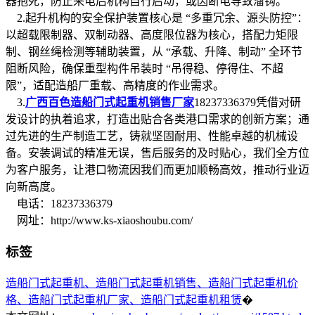
器抱死，防止来电后机构自行启动，或因断电导致溜钩。
2.起升机构的安全保护装置核心是 “多重冗余、源头防控”：
以超载限制器、双制动器、高度限位器为核心，搭配力矩限
制、钢丝绳检测等辅助装置，从 “承载、升降、制动” 全环节
阻断风险，确保重型构件吊装时 “吊得稳、停得住、不超
限”，适配造船厂重载、高精度的作业需求。
3.
广西百色造船门式起重机销售厂家
18237336379凭借对研
发设计的执着追求，打造出贴合各类港口需求的创新方案；通
过先进的生产制造工艺，铸就坚固耐用、性能卓越的机械设
备。安装调试的精准无误，售后服务的及时贴心，我们全方位
为客户服务，让港口物流因我们而更加顺畅高效，推动行业迈
向新高度。
电话：18237336379
网址：http://www.ks-xiaoshoubu.com/
标签
造船门式起重机、造船门式起重机销售、造船门式起重机价
格、造船门式起重机厂家、造船门式起重机租赁
�