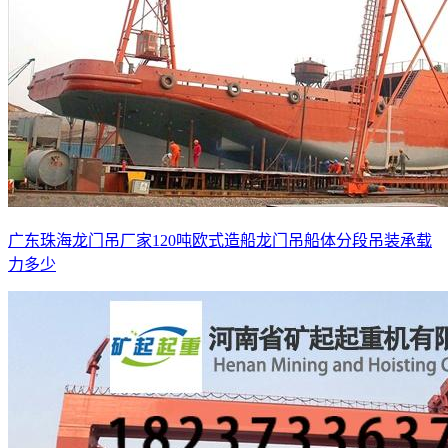
广东珠海龙门吊厂家120吨欧式造船龙门吊船体分段吊装承载
力多少