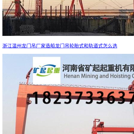
浙江温州龙门吊厂家造船龙门吊轮胎式和轨道式怎么选