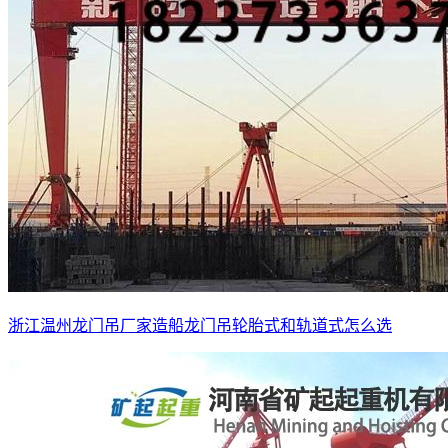
浙江温州龙门吊厂家造船龙门吊轮胎式和轨道式怎么选