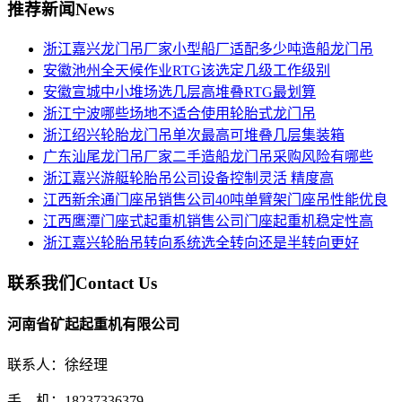
推荐新闻
News
浙江嘉兴龙门吊厂家小型船厂适配多少吨造船龙门吊
安徽池州全天候作业RTG该选定几级工作级别
安徽宣城中小堆场选几层高堆叠RTG最划算
浙江宁波哪些场地不适合使用轮胎式龙门吊
浙江绍兴轮胎龙门吊单次最高可堆叠几层集装箱
广东汕尾龙门吊厂家二手造船龙门吊采购风险有哪些
浙江嘉兴游艇轮胎吊公司设备控制灵活 精度高
江西新余通门座吊销售公司40吨单臂架门座吊性能优良
江西鹰潭门座式起重机销售公司门座起重机稳定性高
浙江嘉兴轮胎吊转向系统选全转向还是半转向更好
联系我们
Contact Us
河南省矿起起重机有限公司
联系人：徐经理
手 机：18237336379