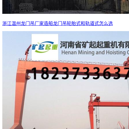
浙江温州龙门吊厂家造船龙门吊轮胎式和轨道式怎么选