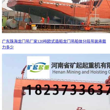
广东珠海龙门吊厂家120吨欧式造船龙门吊船体分段吊装承载
力多少