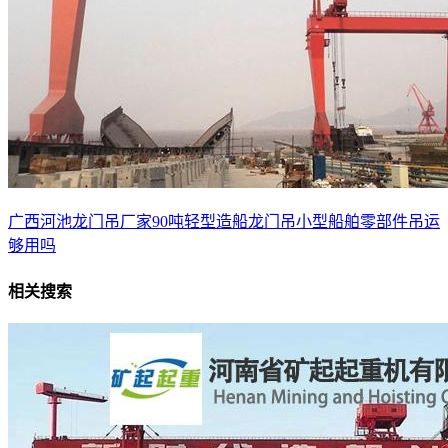
广西河池龙门吊厂家90吨轻型造船龙门吊小型船舶零部件吊运
够用吗
相关搜索