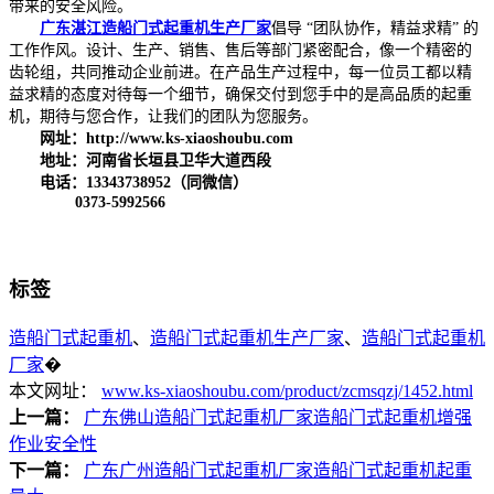
带来的安全风险。
广东湛江造船门式起重机生产厂家
倡导 “团队协作，精益求精” 的
工作作风。设计、生产、销售、售后等部门紧密配合，像一个精密的
齿轮组，共同推动企业前进。在产品生产过程中，每一位员工都以精
益求精的态度对待每一个细节，确保交付到您手中的是高品质的起重
机，期待与您合作，让我们的团队为您服务。
网址：http://www.ks-xiaoshoubu.com
地址：河南省长垣县卫华大道西段
电话：13343738952（同微信）
0373-5992566
标签
造船门式起重机
、
造船门式起重机生产厂家
、
造船门式起重机
厂家
�
本文网址：
www.ks-xiaoshoubu.com/product/zcmsqzj/1452.html
上一篇：
广东佛山造船门式起重机厂家造船门式起重机增强
作业安全性
下一篇：
广东广州造船门式起重机厂家造船门式起重机起重