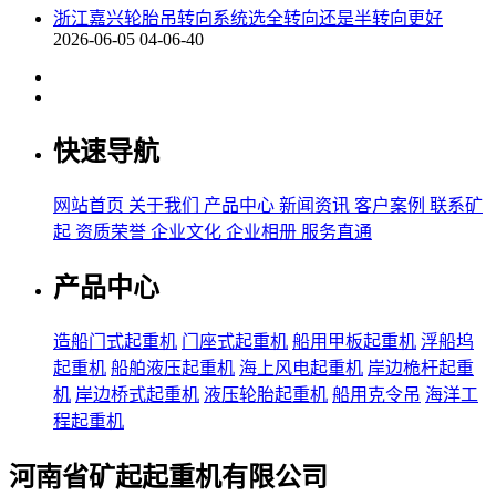
浙江嘉兴轮胎吊转向系统选全转向还是半转向更好
2026-06-05 04-06-40
快速导航
网站首页
关于我们
产品中心
新闻资讯
客户案例
联系矿
起
资质荣誉
企业文化
企业相册
服务直通
产品中心
造船门式起重机
门座式起重机
船用甲板起重机
浮船坞
起重机
船舶液压起重机
海上风电起重机
岸边桅杆起重
机
岸边桥式起重机
液压轮胎起重机
船用克令吊
海洋工
程起重机
河南省矿起起重机有限公司