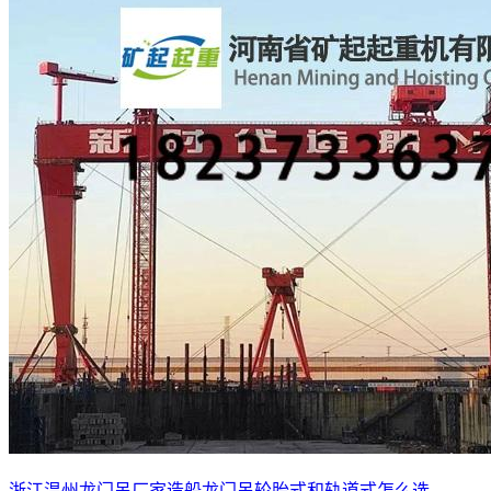
浙江温州龙门吊厂家造船龙门吊轮胎式和轨道式怎么选