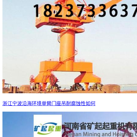
浙江宁波沿海环境单臂门座吊耐腐蚀性如何