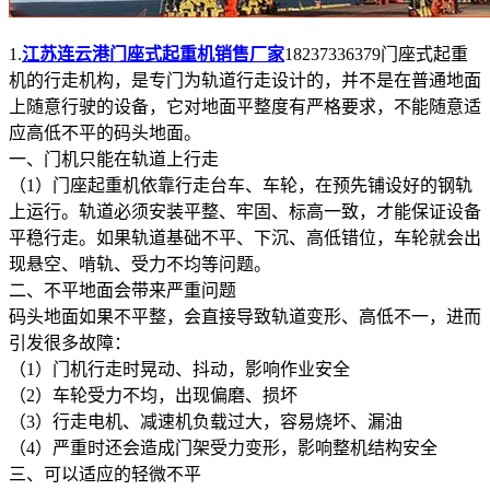
1.
江苏连云港门座式起重机销售厂家
18237336379门座式起重
机的行走机构，是专门为轨道行走设计的，并不是在普通地面
上随意行驶的设备，它对地面平整度有严格要求，不能随意适
应高低不平的码头地面。
一、门机只能在轨道上行走
（1）门座起重机依靠行走台车、车轮，在预先铺设好的钢轨
上运行。轨道必须安装平整、牢固、标高一致，才能保证设备
平稳行走。如果轨道基础不平、下沉、高低错位，车轮就会出
现悬空、啃轨、受力不均等问题。
二、不平地面会带来严重问题
码头地面如果不平整，会直接导致轨道变形、高低不一，进而
引发很多故障：
（1）门机行走时晃动、抖动，影响作业安全
（2）车轮受力不均，出现偏磨、损坏
（3）行走电机、减速机负载过大，容易烧坏、漏油
（4）严重时还会造成门架受力变形，影响整机结构安全
三、可以适应的轻微不平