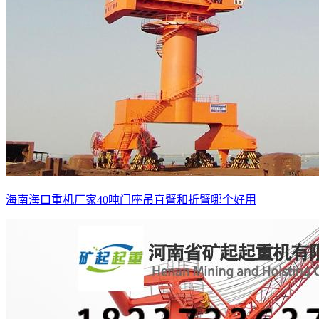
海南海口重机厂家40吨门座吊直臂和折臂哪个好用