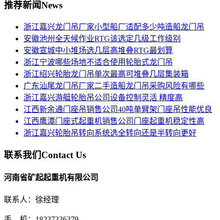
推荐新闻
News
浙江嘉兴龙门吊厂家小型船厂适配多少吨造船龙门吊
安徽池州全天候作业RTG该选定几级工作级别
安徽宣城中小堆场选几层高堆叠RTG最划算
浙江宁波哪些场地不适合使用轮胎式龙门吊
浙江绍兴轮胎龙门吊单次最高可堆叠几层集装箱
广东汕尾龙门吊厂家二手造船龙门吊采购风险有哪些
浙江嘉兴游艇轮胎吊公司设备控制灵活 精度高
江西新余通门座吊销售公司40吨单臂架门座吊性能优良
江西鹰潭门座式起重机销售公司门座起重机稳定性高
浙江嘉兴轮胎吊转向系统选全转向还是半转向更好
联系我们
Contact Us
河南省矿起起重机有限公司
联系人：徐经理
手 机：18237336379