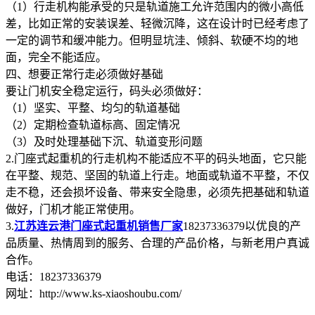
（1）行走机构能承受的只是轨道施工允许范围内的微小高低
差，比如正常的安装误差、轻微沉降，这在设计时已经考虑了
一定的调节和缓冲能力。但明显坑洼、倾斜、软硬不均的地
面，完全不能适应。
四、想要正常行走必须做好基础
要让门机安全稳定运行，码头必须做好：
（1）坚实、平整、均匀的轨道基础
（2）定期检查轨道标高、固定情况
（3）及时处理基础下沉、轨道变形问题
2.门座式起重机的行走机构不能适应不平的码头地面，它只能
在平整、规范、坚固的轨道上行走。地面或轨道不平整，不仅
走不稳，还会损坏设备、带来安全隐患，必须先把基础和轨道
做好，门机才能正常使用。
3.
江苏连云港门座式起重机销售厂家
18237336379以优良的产
品质量、热情周到的服务、合理的产品价格，与新老用户真诚
合作。
电话：18237336379
网址：http://www.ks-xiaoshoubu.com/