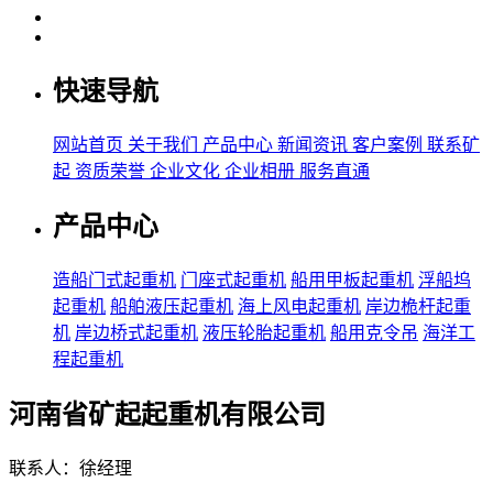
快速导航
网站首页
关于我们
产品中心
新闻资讯
客户案例
联系矿
起
资质荣誉
企业文化
企业相册
服务直通
产品中心
造船门式起重机
门座式起重机
船用甲板起重机
浮船坞
起重机
船舶液压起重机
海上风电起重机
岸边桅杆起重
机
岸边桥式起重机
液压轮胎起重机
船用克令吊
海洋工
程起重机
河南省矿起起重机有限公司
联系人：徐经理