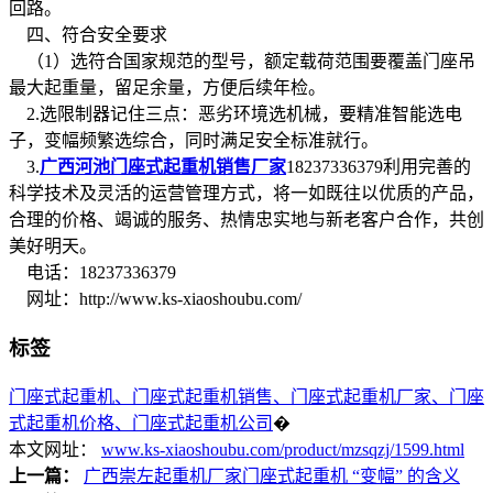
回路。
四、符合安全要求
（1）选符合国家规范的型号，额定载荷范围要覆盖门座吊
最大起重量，留足余量，方便后续年检。
2.选限制器记住三点：恶劣环境选机械，要精准智能选电
子，变幅频繁选综合，同时满足安全标准就行。
3.
广西河池门座式起重机销售厂家
18237336379利用完善的
科学技术及灵活的运营管理方式，将一如既往以优质的产品，
合理的价格、竭诚的服务、热情忠实地与新老客户合作，共创
美好明天。
电话：18237336379
网址：http://www.ks-xiaoshoubu.com/
标签
门座式起重机、门座式起重机销售、门座式起重机厂家、门座
式起重机价格、门座式起重机公司
�
本文网址：
www.ks-xiaoshoubu.com/product/mzsqzj/1599.html
上一篇：
广西崇左起重机厂家门座式起重机 “变幅” 的含义