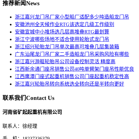
推荐新闻
News
浙江嘉兴龙门吊厂家小型船厂适配多少吨造船龙门吊
安徽池州全天候作业RTG该选定几级工作级别
安徽宣城中小堆场选几层高堆叠RTG最划算
浙江宁波哪些场地不适合使用轮胎式龙门吊
浙江绍兴轮胎龙门吊单次最高可堆叠几层集装箱
广东汕尾龙门吊厂家二手造船龙门吊采购风险有哪些
浙江嘉兴游艇轮胎吊公司设备控制灵活 精度高
江西新余通门座吊销售公司40吨单臂架门座吊性能优良
江西鹰潭门座式起重机销售公司门座起重机稳定性高
浙江嘉兴轮胎吊转向系统选全转向还是半转向更好
联系我们
Contact Us
河南省矿起起重机有限公司
联系人：徐经理
手 机：18237336379