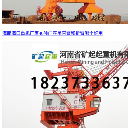
海南海口重机厂家40吨门座吊直臂和折臂哪个好用