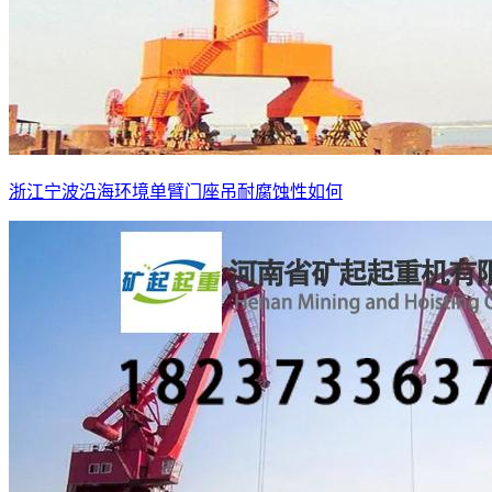
浙江宁波沿海环境单臂门座吊耐腐蚀性如何