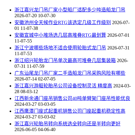
浙江嘉兴龙门吊厂家小型船厂适配多少吨造船龙门吊
2026-07-20 10-07-30
安徽池州全天候作业RTG该选定几级工作级别
2026-07-
01 11-07-38
安徽宣城中小堆场选几层高堆叠RTG最划算
2026-07-01
11-07-55
浙江宁波哪些场地不适合使用轮胎式龙门吊
2026-07-31
11-07-53
浙江绍兴轮胎龙门吊单次最高可堆叠几层集装箱
2026-
07-31 11-07-59
广东汕尾龙门吊厂家二手造船龙门吊采购风险有哪些
2026-07-14 02-07-05
浙江嘉兴游艇轮胎吊公司设备控制灵活 精度高
2024-03-
28 08-03-12
江西新余通门座吊销售公司40吨单臂架门座吊性能优良
2024-03-27 03-03-05
江西鹰潭门座式起重机销售公司门座起重机稳定性高
2024-03-27 03-03-02
浙江嘉兴轮胎吊转向系统选全转向还是半转向更好
2026-06-05 04-06-40