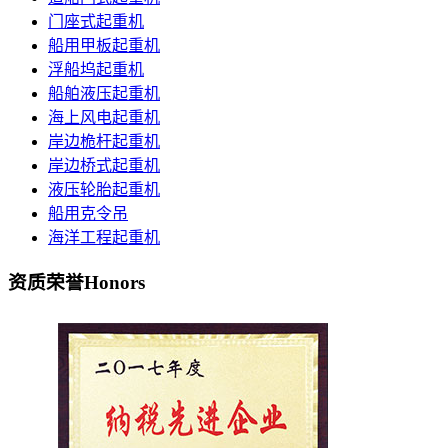
门座式起重机
船用甲板起重机
浮船坞起重机
船舶液压起重机
海上风电起重机
岸边桅杆起重机
岸边桥式起重机
液压轮胎起重机
船用克令吊
海洋工程起重机
资质荣誉
Honors