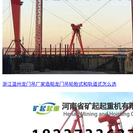
浙江温州龙门吊厂家造船龙门吊轮胎式和轨道式怎么选