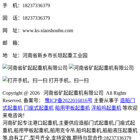
手 机：18237336379
固 话：18237336379
网 址：www.ks-xiaoshoubu.com
邮 箱：
地 址：河南省新乡市长垣起重工业园
打开手机，扫一扫
Copyright @
2026 河南省矿起起重机有限公司 All Rights
Reserved. 备案号：
豫ICP备2022016816号
主要从事于
造船门
式起重机
门座式起重机
船用甲板起重机
浮船坞起重机
等欢迎
来电咨询！
河南矿起专注港口起重机,主要供应造船门式起重机,门座式起
重机,船用甲板起重机,船用克令吊,船坞起重机,船舶液压起重机
等.自有工厂,型号齐全,支持定做,期待与您合作:18237336379