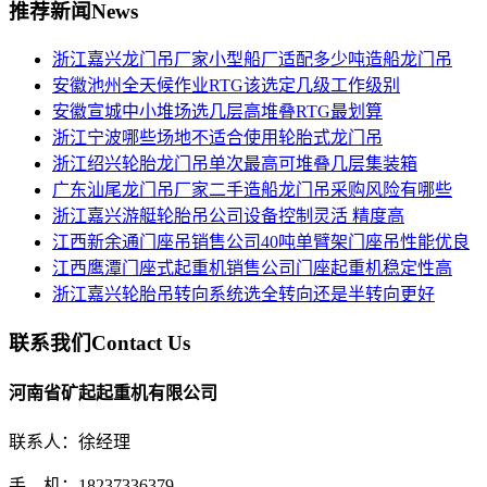
推荐新闻
News
浙江嘉兴龙门吊厂家小型船厂适配多少吨造船龙门吊
安徽池州全天候作业RTG该选定几级工作级别
安徽宣城中小堆场选几层高堆叠RTG最划算
浙江宁波哪些场地不适合使用轮胎式龙门吊
浙江绍兴轮胎龙门吊单次最高可堆叠几层集装箱
广东汕尾龙门吊厂家二手造船龙门吊采购风险有哪些
浙江嘉兴游艇轮胎吊公司设备控制灵活 精度高
江西新余通门座吊销售公司40吨单臂架门座吊性能优良
江西鹰潭门座式起重机销售公司门座起重机稳定性高
浙江嘉兴轮胎吊转向系统选全转向还是半转向更好
联系我们
Contact Us
河南省矿起起重机有限公司
联系人：徐经理
手 机：18237336379