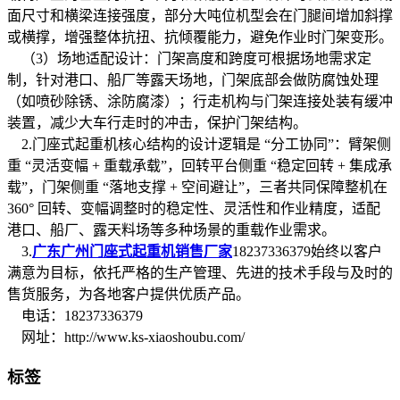
面尺寸和横梁连接强度，部分大吨位机型会在门腿间增加斜撑
或横撑，增强整体抗扭、抗倾覆能力，避免作业时门架变形。
（3）场地适配设计：门架高度和跨度可根据场地需求定
制，针对港口、船厂等露天场地，门架底部会做防腐蚀处理
（如喷砂除锈、涂防腐漆）；行走机构与门架连接处装有缓冲
装置，减少大车行走时的冲击，保护门架结构。
2.门座式起重机核心结构的设计逻辑是 “分工协同”：臂架侧
重 “灵活变幅 + 重载承载”，回转平台侧重 “稳定回转 + 集成承
载”，门架侧重 “落地支撑 + 空间避让”，三者共同保障整机在
360° 回转、变幅调整时的稳定性、灵活性和作业精度，适配
港口、船厂、露天料场等多种场景的重载作业需求。
3.
广东广州门座式起重机销售厂家
18237336379始终以客户
满意为目标，依托严格的生产管理、先进的技术手段与及时的
售货服务，为各地客户提供优质产品。
电话：18237336379
网址：http://www.ks-xiaoshoubu.com/
标签