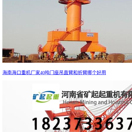
海南海口重机厂家40吨门座吊直臂和折臂哪个好用