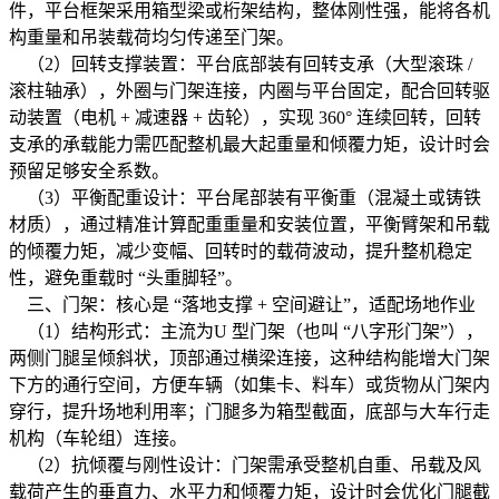
件，平台框架采用箱型梁或桁架结构，整体刚性强，能将各机
构重量和吊装载荷均匀传递至门架。
（2）回转支撑装置：平台底部装有回转支承（大型滚珠 /
滚柱轴承），外圈与门架连接，内圈与平台固定，配合回转驱
动装置（电机 + 减速器 + 齿轮），实现 360° 连续回转，回转
支承的承载能力需匹配整机最大起重量和倾覆力矩，设计时会
预留足够安全系数。
（3）平衡配重设计：平台尾部装有平衡重（混凝土或铸铁
材质），通过精准计算配重重量和安装位置，平衡臂架和吊载
的倾覆力矩，减少变幅、回转时的载荷波动，提升整机稳定
性，避免重载时 “头重脚轻”。
三、门架：核心是 “落地支撑 + 空间避让”，适配场地作业
（1）结构形式：主流为U 型门架（也叫 “八字形门架”），
两侧门腿呈倾斜状，顶部通过横梁连接，这种结构能增大门架
下方的通行空间，方便车辆（如集卡、料车）或货物从门架内
穿行，提升场地利用率；门腿多为箱型截面，底部与大车行走
机构（车轮组）连接。
（2）抗倾覆与刚性设计：门架需承受整机自重、吊载及风
载荷产生的垂直力、水平力和倾覆力矩，设计时会优化门腿截