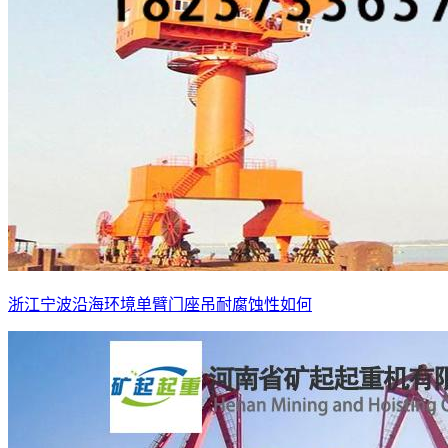
浙江宁波沿海环境单臂门座吊耐腐蚀性如何