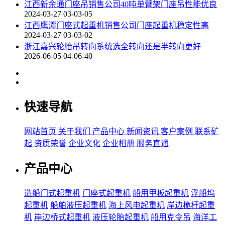
江西新余通门座吊销售公司40吨单臂架门座吊性能优良
2024-03-27 03-03-05
江西鹰潭门座式起重机销售公司门座起重机稳定性高
2024-03-27 03-03-02
浙江嘉兴轮胎吊转向系统选全转向还是半转向更好
2026-06-05 04-06-40
快速导航
网站首页
关于我们
产品中心
新闻资讯
客户案例
联系矿
起
资质荣誉
企业文化
企业相册
服务直通
产品中心
造船门式起重机
门座式起重机
船用甲板起重机
浮船坞
起重机
船舶液压起重机
海上风电起重机
岸边桅杆起重
机
岸边桥式起重机
液压轮胎起重机
船用克令吊
海洋工