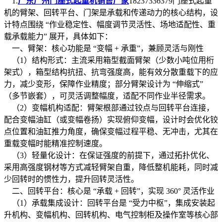
1.
广东广州门座式起重机销售厂家
18237336379门座式起重
机的臂架、回转平台、门架是承载和传递动力的核心结构，设
计特点围绕 “作业稳定性、幅度调节灵活性、场地适配性、重
载承载能力” 展开，具体如下：
一、臂架：核心功能是 “变幅 + 承重”，兼顾灵活与刚性
（1）结构形式：主流采用箱型截面臂架（少数小吨位用桁
架式），箱型结构抗扭、抗弯强度高，能有效分散重载下的应
力，减少变形，保障作业精度；部分臂架设计为 “伸缩式”
（多节嵌套），可灵活调整幅度，适配不同作业半径需求。
（2）变幅机构适配：臂架根部通过铰点与回转平台连接，
配合变幅油缸（或变幅卷扬）实现俯仰变幅，设计时会优化铰
点位置和油缸推力角度，确保变幅过程平稳、无冲击，尤其在
重载变幅时能精准控制速度。
（3）轻量化设计：在保证强度的前提下，通过拓扑优化、
采用高强度钢材等方式减轻臂架自重，降低整机能耗，同时减
少回转时的惯性力，提升回转灵活性。
二、回转平台：核心是 “承载 + 回转”，实现 360° 灵活作业
（1）承载集成设计：回转平台是 “受力中枢”，集成安装起
升机构、变幅机构、回转机构、电气控制柜及操作室等核心部