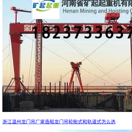
浙江温州龙门吊厂家造船龙门吊轮胎式和轨道式怎么选