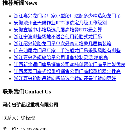
推荐新闻
News
浙江嘉兴龙门吊厂家小型船厂适配多少吨造船龙门吊
安徽池州全天候作业RTG该选定几级工作级别
安徽宣城中小堆场选几层高堆叠RTG最划算
浙江宁波哪些场地不适合使用轮胎式龙门吊
浙江绍兴轮胎龙门吊单次最高可堆叠几层集装箱
广东汕尾龙门吊厂家二手造船龙门吊采购风险有哪些
浙江嘉兴游艇轮胎吊公司设备控制灵活 精度高
江西新余通门座吊销售公司40吨单臂架门座吊性能优良
江西鹰潭门座式起重机销售公司门座起重机稳定性高
浙江嘉兴轮胎吊转向系统选全转向还是半转向更好
联系我们
Contact Us
河南省矿起起重机有限公司
联系人：徐经理
手 机：18237336379