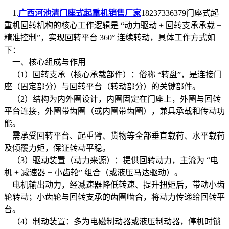
1.
广西河池清门座式起重机销售厂家
18237336379门座式起
重机回转机构的核心工作逻辑是 “动力驱动 + 回转支承承载 +
精准控制”，实现回转平台 360° 连续转动，具体工作方式如
下：
一、核心组成与作用
（1）回转支承（核心承载部件）：俗称 “转盘”，是连接门
座（固定部分）与回转平台（转动部分）的关键部件。
（2）结构为内外圈设计，内圈固定在门座上，外圈与回转
平台连接，外圈带齿圈（或内圈带齿圈），兼具承载和传动功
能。
需承受回转平台、起重臂、货物等全部垂直载荷、水平载荷
及倾覆力矩，保证转动平稳。
（3）驱动装置（动力来源）：提供回转动力，主流为 “电
机 + 减速器 + 小齿轮” 组合（或液压马达驱动）。
电机输出动力，经减速器降低转速、提升扭矩后，带动小齿
轮转动；小齿轮与回转支承的齿圈啮合，将动力传递给回转平
台。
（4）制动装置：多为电磁制动器或液压制动器，停机时锁