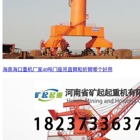
海南海口重机厂家40吨门座吊直臂和折臂哪个好用