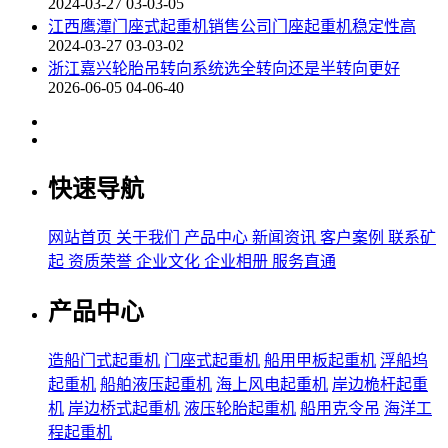
2024-03-27 03-03-05
江西鹰潭门座式起重机销售公司门座起重机稳定性高
2024-03-27 03-03-02
浙江嘉兴轮胎吊转向系统选全转向还是半转向更好
2026-06-05 04-06-40
快速导航
网站首页
关于我们
产品中心
新闻资讯
客户案例
联系矿
起
资质荣誉
企业文化
企业相册
服务直通
产品中心
造船门式起重机
门座式起重机
船用甲板起重机
浮船坞
起重机
船舶液压起重机
海上风电起重机
岸边桅杆起重
机
岸边桥式起重机
液压轮胎起重机
船用克令吊
海洋工
程起重机