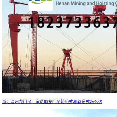
浙江温州龙门吊厂家造船龙门吊轮胎式和轨道式怎么选