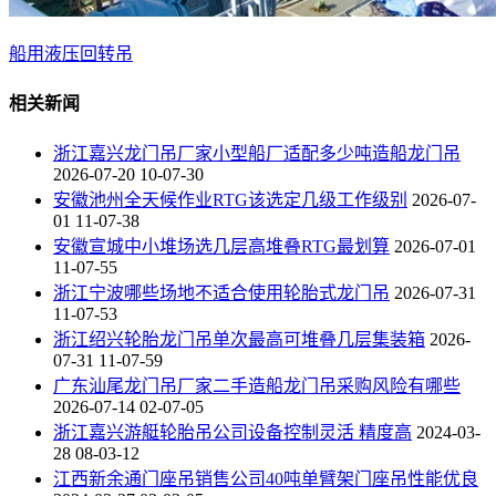
船用液压回转吊
相关新闻
浙江嘉兴龙门吊厂家小型船厂适配多少吨造船龙门吊
2026-07-20 10-07-30
安徽池州全天候作业RTG该选定几级工作级别
2026-07-
01 11-07-38
安徽宣城中小堆场选几层高堆叠RTG最划算
2026-07-01
11-07-55
浙江宁波哪些场地不适合使用轮胎式龙门吊
2026-07-31
11-07-53
浙江绍兴轮胎龙门吊单次最高可堆叠几层集装箱
2026-
07-31 11-07-59
广东汕尾龙门吊厂家二手造船龙门吊采购风险有哪些
2026-07-14 02-07-05
浙江嘉兴游艇轮胎吊公司设备控制灵活 精度高
2024-03-
28 08-03-12
江西新余通门座吊销售公司40吨单臂架门座吊性能优良