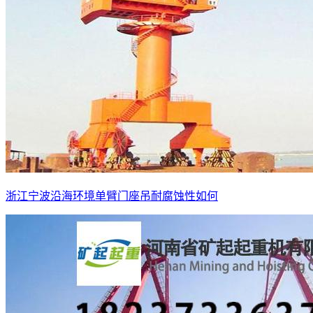
浙江宁波沿海环境单臂门座吊耐腐蚀性如何