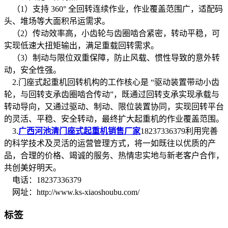
（1）支持 360° 全回转连续作业，作业覆盖范围广，适配码
头、堆场等大面积吊运需求。
（2）传动效率高，小齿轮与齿圈啮合紧密，转动平稳，可
实现低速大扭矩输出，满足重载回转需求。
（3）制动与限位双重保障，防止风载、惯性导致的意外转
动，安全性强。
2.门座式起重机回转机构的工作核心是 “驱动装置带动小齿
轮，与回转支承齿圈啮合传动”，既通过回转支承实现承载与
转动导向，又通过驱动、制动、限位装置协同，实现回转平台
的灵活、平稳、安全转动，最终扩大起重机的作业覆盖范围。
3.
广西河池清门座式起重机销售厂家
18237336379利用完善
的科学技术及灵活的运营管理方式，将一如既往以优质的产
品，合理的价格、竭诚的服务、热情忠实地与新老客户合作，
共创美好明天。
电话：18237336379
网址：http://www.ks-xiaoshoubu.com/
标签