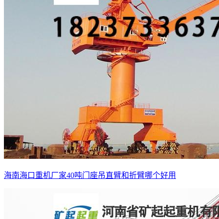
海南海口重机厂家40吨门座吊直臂和折臂哪个好用