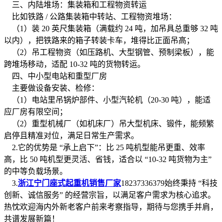
三、内陆堆场：集装箱和工程物资转运
比如铁路 / 公路集装箱中转站、工程物资堆场：
（1）装 20 英尺集装箱（满载约 24 吨，加吊具总重够 32 吨
以内），把铁路来的箱子转装卡车，堆得比正面吊高；
（2）吊工程物资（如压路机、大型钢管、预制梁板），能
跨堆场移动，适配 10-32 吨的货物转运。
四、中小型电站和重型厂房
主要做设备安装、检修：
（1）电站里吊锅炉部件、小型汽轮机（20-30 吨），能适
应厂房有限空间；
（2）重型机械厂（如机床厂）吊大型机床、锻件，能频繁
启停且精准对位，满足日常生产需求。
2.它的优势是 “承上启下”：比 25 吨机型能吊更重、效率
高，比 50 吨机型更灵活、省钱，适合以 “10-32 吨货物为主”
的中等负载场景。
3.
浙江宁门座式起重机销售厂家
18237336379始终秉持 “科技
创新、诚信服务” 的经营宗旨，以满足客户需求为核心追求。
热忱欢迎海内外新老客户前来考察指导，期待与您携手并肩，
共谱发展新篇！