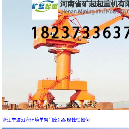
浙江宁波沿海环境单臂门座吊耐腐蚀性如何