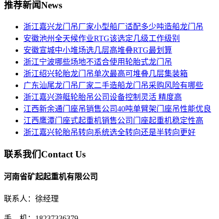
推荐新闻
News
浙江嘉兴龙门吊厂家小型船厂适配多少吨造船龙门吊
安徽池州全天候作业RTG该选定几级工作级别
安徽宣城中小堆场选几层高堆叠RTG最划算
浙江宁波哪些场地不适合使用轮胎式龙门吊
浙江绍兴轮胎龙门吊单次最高可堆叠几层集装箱
广东汕尾龙门吊厂家二手造船龙门吊采购风险有哪些
浙江嘉兴游艇轮胎吊公司设备控制灵活 精度高
江西新余通门座吊销售公司40吨单臂架门座吊性能优良
江西鹰潭门座式起重机销售公司门座起重机稳定性高
浙江嘉兴轮胎吊转向系统选全转向还是半转向更好
联系我们
Contact Us
河南省矿起起重机有限公司
联系人：徐经理
手 机：18237336379