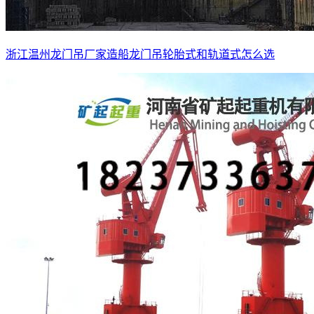
浙江温州龙门吊厂家造船龙门吊轮胎式和轨道式怎么选