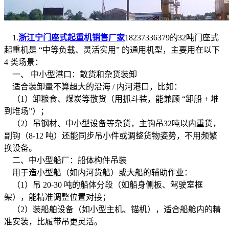
1.
浙江宁门座式起重机销售厂家
18237336379的32吨门座式
起重机是 “中等负载、灵活实用” 的通用机型，主要用在以下
4 类场景：
一、 中小型港口：散货和杂货装卸
适合装卸量不算超大的沿海 / 内河港口，比如：
（1）卸粮食、煤炭等散货（用抓斗装，能兼顾 “卸船 + 堆
到堆场”）；
（2）吊钢材、中小型设备等杂货，主钩吊32吨以内重货，
副钩（8-12 吨）还能同步吊小件或调整货物姿势，不用频繁
换设备。
二、中小型船厂：船体构件吊装
用于造小型船（如内河货船）或大船的辅助作业：
（1）吊 20-30 吨的船体分段（如船身侧板、驾驶室框
架），能精准调整位置对接；
（2）装船舶设备（如小型主机、锚机），适合船舱内的精
准安装，比履带吊更灵活。