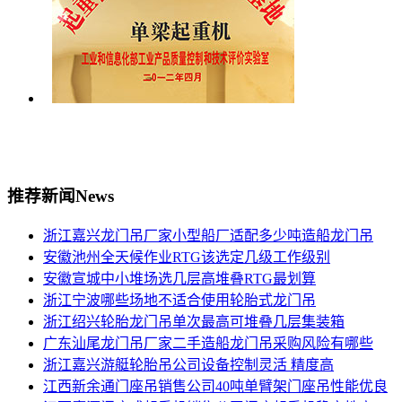
推荐新闻
News
浙江嘉兴龙门吊厂家小型船厂适配多少吨造船龙门吊
安徽池州全天候作业RTG该选定几级工作级别
安徽宣城中小堆场选几层高堆叠RTG最划算
浙江宁波哪些场地不适合使用轮胎式龙门吊
浙江绍兴轮胎龙门吊单次最高可堆叠几层集装箱
广东汕尾龙门吊厂家二手造船龙门吊采购风险有哪些
浙江嘉兴游艇轮胎吊公司设备控制灵活 精度高
江西新余通门座吊销售公司40吨单臂架门座吊性能优良