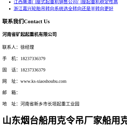
江西鹰潭门座式起重机销售公司门座起重机稳定性高
浙江嘉兴轮胎吊转向系统选全转向还是半转向更好
联系我们
Contact Us
河南省矿起起重机有限公司
联系人：徐经理
手 机：18237336379
固 话：18237336379
网 址：www.ks-xiaoshoubu.com
邮 箱：
地 址：河南省新乡市长垣起重工业园
山东烟台船用克令吊厂家船用