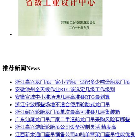
推荐新闻
News
浙江嘉兴龙门吊厂家小型船厂适配多少吨造船龙门吊
安徽池州全天候作业RTG该选定几级工作级别
安徽宣城中小堆场选几层高堆叠RTG最划算
浙江宁波哪些场地不适合使用轮胎式龙门吊
浙江绍兴轮胎龙门吊单次最高可堆叠几层集装箱
广东汕尾龙门吊厂家二手造船龙门吊采购风险有哪些
浙江嘉兴游艇轮胎吊公司设备控制灵活 精度高
江西新余通门座吊销售公司40吨单臂架门座吊性能优良