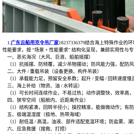
1.
广东云船用克令吊厂家
18237336379结合海上特
性能要求，按 “场景 + 性能要求” 结构化呈现，兼顾实用性与
一、恶劣海况（大风、巨浪、船舶摇摆）
（1）抗摇摆、防倾覆，减少吊物摆动；防风能力强，配防风
二、大件 / 重载吊装（设备更换、构件吊装）
（1）承载能力足，预留安全系数；起升 / 变幅 / 回转速
三、海上补给（物资、油 / 水转运）
（1）可长时间连续作业，不易过热；动作调整快，效率高，
四、狭窄空间（船舱内、近距离作业）
（1）结构紧凑，回转半径小；操控精准，能做微动作；有防
五、极端温湿度（极地、热带海域）
（1）耐低温 / 高温，油液、部件适配宽温环境；防盐雾、
六、应急救援（搜救、打捞）