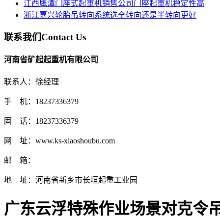
江西鹰潭门座式起重机销售公司门座起重机稳定性高
浙江嘉兴轮胎吊转向系统选全转向还是半转向更好
联系我们
Contact Us
河南省矿起起重机有限公司
联系人：徐经理
手 机：18237336379
固 话：18237336379
网 址：www.ks-xiaoshoubu.com
邮 箱：
地 址：河南省新乡市长垣起重工业园
广东云浮特殊作业场景对克令