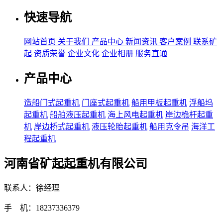
快速导航
网站首页
关于我们
产品中心
新闻资讯
客户案例
联系矿
起
资质荣誉
企业文化
企业相册
服务直通
产品中心
造船门式起重机
门座式起重机
船用甲板起重机
浮船坞
起重机
船舶液压起重机
海上风电起重机
岸边桅杆起重
机
岸边桥式起重机
液压轮胎起重机
船用克令吊
海洋工
程起重机
河南省矿起起重机有限公司
联系人：徐经理
手 机：18237336379