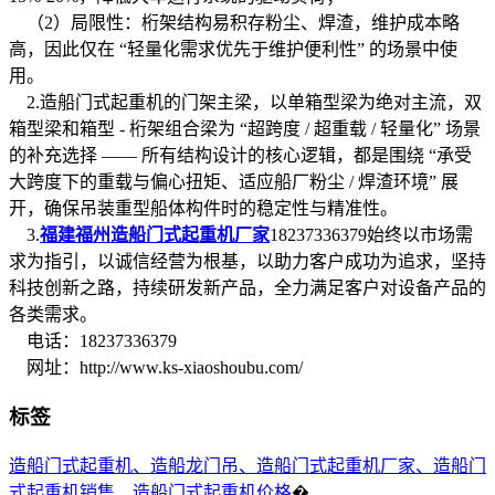
（2）局限性：桁架结构易积存粉尘、焊渣，维护成本略
高，因此仅在 “轻量化需求优先于维护便利性” 的场景中使
用。
2.造船门式起重机的门架主梁，以单箱型梁为绝对主流，双
箱型梁和箱型 - 桁架组合梁为 “超跨度 / 超重载 / 轻量化” 场景
的补充选择 —— 所有结构设计的核心逻辑，都是围绕 “承受
大跨度下的重载与偏心扭矩、适应船厂粉尘 / 焊渣环境” 展
开，确保吊装重型船体构件时的稳定性与精准性。
3.
福建福州造船门式起重机厂家
18237336379始终以市场需
求为指引，以诚信经营为根基，以助力客户成功为追求，坚持
科技创新之路，持续研发新产品，全力满足客户对设备产品的
各类需求。
电话：18237336379
网址：http://www.ks-xiaoshoubu.com/
标签
造船门式起重机、造船龙门吊、造船门式起重机厂家、造船门
式起重机销售、造船门式起重机价格
�