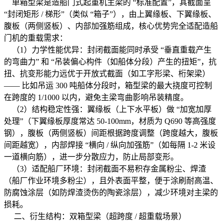
单箱型梁是造船门式起重机主梁的 “标准配置”，其截面呈
“封闭矩形 / 梯形”（类似 “箱子”），由上翼缘板、下翼缘板、
腹板（两侧竖板）、内部加强筋组成，核心优势完全适配造船
门机的重载需求：
（1）力学性能优异：封闭截面能同时承受 “垂直重载产生
的弯曲力” 和 “吊装偏心构件（如船体分段）产生的扭矩”，抗
扭、抗变形能力远优于开放式截面（如工字形梁、桁架梁）
—— 比如吊运 300 吨船体分段时，箱型梁的最大挠度可控制
在跨度的 1/1000 以内，避免主梁弯曲影响吊装精度。
（2）结构稳定性强：翼缘板（上下水平板）做 “加宽加厚
处理”（下翼缘板厚度常达 50-100mm，材质为 Q690 等高强度
钢），腹板（两侧竖板）间距根据跨度调整（跨度越大，腹板
间距越宽），内部焊接 “横向 / 纵向加强筋”（如每隔 1-2 米设
一道横向筋），进一步分散应力，防止局部变形。
（3）适配船厂环境：封闭截面不易积存金属粉尘、焊渣
（船厂作业环境多粉尘），且外表面平整，便于涂刷耐高温、
防腐蚀涂层（如防焊渣烫伤的陶瓷涂层），减少环境对主梁的
损耗。
二、衍生结构：双箱型梁（超跨度 / 超重载场景）