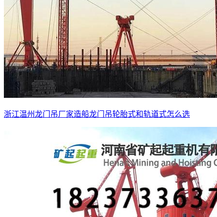
浙江温州龙门吊厂家造船龙门吊轮胎式和轨道式怎么选