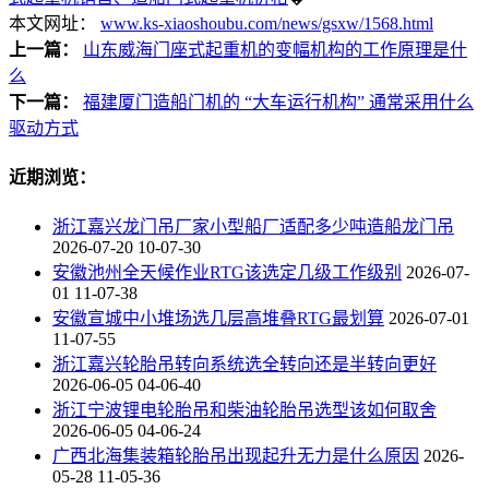
本文网址：
www.ks-xiaoshoubu.com/news/gsxw/1568.html
上一篇：
山东威海门座式起重机的变幅机构的工作原理是什
么
下一篇：
福建厦门造船门机的 “大车运行机构” 通常采用什么
驱动方式
近期浏览：
浙江嘉兴龙门吊厂家小型船厂适配多少吨造船龙门吊
2026-07-20 10-07-30
安徽池州全天候作业RTG该选定几级工作级别
2026-07-
01 11-07-38
安徽宣城中小堆场选几层高堆叠RTG最划算
2026-07-01
11-07-55
浙江嘉兴轮胎吊转向系统选全转向还是半转向更好
2026-06-05 04-06-40
浙江宁波锂电轮胎吊和柴油轮胎吊选型该如何取舍
2026-06-05 04-06-24
广西北海集装箱轮胎吊出现起升无力是什么原因
2026-
05-28 11-05-36