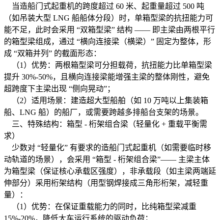
当造船门式起重机的跨度超过 60 米、起重量超过 500 吨
（如吊装大型 LNG 船船体分段）时，单箱型梁的抗扭能力可
能不足，此时会采用 “双箱型梁” 结构 —— 即主梁由两根平行
的箱型梁组成，通过 “横向连接梁（横梁）” 固定为整体，形
成 “双箱并列” 的截面形态：
（1）优势：两根箱型梁可分担载荷，抗扭能力比单箱型梁
提升 30%-50%，且横向连接梁能增强主梁的整体刚性，避免
超跨度下主梁出现 “侧向晃动”；
（2）适用场景：建造超大型船舶（如 10 万吨以上集装箱
船、LNG 船）的船厂，或需要跨越多排船台支架的场景。
三、特殊结构：箱型 - 桁架组合梁（轻量化 + 重载平衡需
求）
少数对 “轻量化” 有要求的造船门式起重机（如需要临时移
动轨道的场景），会采用 “箱型 - 桁架组合梁”—— 主梁主体
为箱型梁（保证核心承载区强度），非承载段（如主梁两端延
伸部分）采用桁架结构（用型钢焊接成三角形桁架，减轻重
量）：
（1）优势：在保证重载能力的同时，比纯箱型梁减重
15%-20%，降低大车运行系统的驱动负荷；