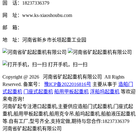
固 话：18237336379
网 址：www.ks-xiaoshoubu.com
邮 箱：
地 址：河南省新乡市长垣起重工业园
打开手机，扫一扫
Copyright @
2026 河南省矿起起重机有限公司 All Rights
Reserved. 备案号：
豫ICP备2022016816号
主要从事于
造船门
式起重机
门座式起重机
船用甲板起重机
浮船坞起重机
等欢迎
来电咨询！
河南矿起专注港口起重机,主要供应造船门式起重机,门座式起
重机,船用甲板起重机,船用克令吊,船坞起重机,船舶液压起重机
等.自有工厂,型号齐全,支持定做,期待与您合作:18237336379
河南省矿起起重机有限公司