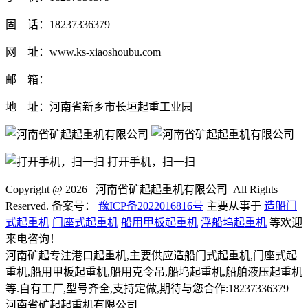
固 话：18237336379
网 址：www.ks-xiaoshoubu.com
邮 箱：
地 址：河南省新乡市长垣起重工业园
打开手机，扫一扫
Copyright @
2026 河南省矿起起重机有限公司 All Rights
Reserved. 备案号：
豫ICP备2022016816号
主要从事于
造船门
式起重机
门座式起重机
船用甲板起重机
浮船坞起重机
等欢迎
来电咨询！
河南矿起专注港口起重机,主要供应造船门式起重机,门座式起
重机,船用甲板起重机,船用克令吊,船坞起重机,船舶液压起重机
等.自有工厂,型号齐全,支持定做,期待与您合作:18237336379
河南省矿起起重机有限公司