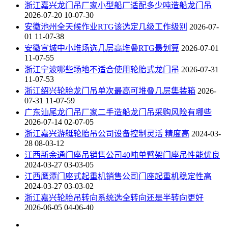
浙江嘉兴龙门吊厂家小型船厂适配多少吨造船龙门吊
2026-07-20 10-07-30
安徽池州全天候作业RTG该选定几级工作级别
2026-07-
01 11-07-38
安徽宣城中小堆场选几层高堆叠RTG最划算
2026-07-01
11-07-55
浙江宁波哪些场地不适合使用轮胎式龙门吊
2026-07-31
11-07-53
浙江绍兴轮胎龙门吊单次最高可堆叠几层集装箱
2026-
07-31 11-07-59
广东汕尾龙门吊厂家二手造船龙门吊采购风险有哪些
2026-07-14 02-07-05
浙江嘉兴游艇轮胎吊公司设备控制灵活 精度高
2024-03-
28 08-03-12
江西新余通门座吊销售公司40吨单臂架门座吊性能优良
2024-03-27 03-03-05
江西鹰潭门座式起重机销售公司门座起重机稳定性高
2024-03-27 03-03-02
浙江嘉兴轮胎吊转向系统选全转向还是半转向更好
2026-06-05 04-06-40