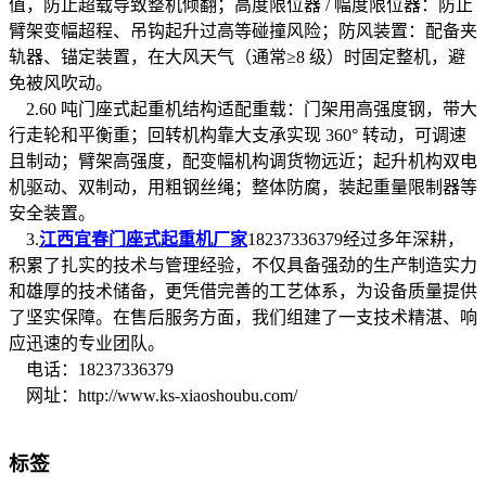
值，防止超载导致整机倾翻；高度限位器 / 幅度限位器：防止
臂架变幅超程、吊钩起升过高等碰撞风险；防风装置：配备夹
轨器、锚定装置，在大风天气（通常≥8 级）时固定整机，避
免被风吹动。
2.60 吨门座式起重机结构适配重载：门架用高强度钢，带大
行走轮和平衡重；回转机构靠大支承实现 360° 转动，可调速
且制动；臂架高强度，配变幅机构调货物远近；起升机构双电
机驱动、双制动，用粗钢丝绳；整体防腐，装起重量限制器等
安全装置。
3.
江西宜春门座式起重机厂家
18237336379经过多年深耕，
积累了扎实的技术与管理经验，不仅具备强劲的生产制造实力
和雄厚的技术储备，更凭借完善的工艺体系，为设备质量提供
了坚实保障。在售后服务方面，我们组建了一支技术精湛、响
应迅速的专业团队。
电话：18237336379
网址：http://www.ks-xiaoshoubu.com/
标签