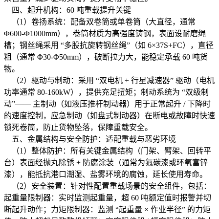
四、起升机构：60 吨重载提升关键
（1）卷扬系统：配备双卷筒或单卷筒（大直径，通常
Φ600-Φ1000mm），卷筒材质为高强度铸钢，表面设耐磨绳
槽；钢丝绳采用 “多股抗旋转钢丝绳”（如 6×37S+FC），直径
粗（通常 Φ30-Φ50mm），破断拉力大，能稳定承载 60 吨货
物。
（2）驱动与制动：采用 “双电机 + 行星减速器” 驱动（电机
功率通常 80-160kW），提供充足扭矩；制动系统为 “双级制
动”—— 主制动（如液压推杆制动器）用于正常起升 / 下降时
的速度控制，应急制动（如盘式制动器）在断电或故障时快速
锁死卷筒，防止货物坠落，保障重载安全。
五、金属结构与安全防护：适配重载与恶劣环境
（1）整体防护：所有关键金属结构（门架、臂架、回转平
台）表面经抛丸除锈 + 防腐涂装（通常为氟碳漆或环氧富锌
漆），能抵抗港口潮湿、盐雾环境的腐蚀，延长使用寿命。
（2）安全装置：针对性配置重载场景的安全组件，包括：
起重量限制器：实时监测起重量，超 60 吨额定值时报警并切
断起升动作；力矩限制器：监测 “起重量 × 作业半径” 的力矩