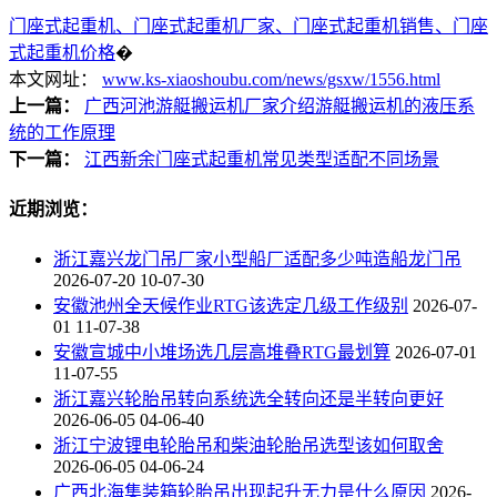
门座式起重机、门座式起重机厂家、门座式起重机销售、门座
式起重机价格
�
本文网址：
www.ks-xiaoshoubu.com/news/gsxw/1556.html
上一篇：
广西河池游艇搬运机厂家介绍游艇搬运机的液压系
统的工作原理
下一篇：
江西新余门座式起重机常见类型适配不同场景
近期浏览：
浙江嘉兴龙门吊厂家小型船厂适配多少吨造船龙门吊
2026-07-20 10-07-30
安徽池州全天候作业RTG该选定几级工作级别
2026-07-
01 11-07-38
安徽宣城中小堆场选几层高堆叠RTG最划算
2026-07-01
11-07-55
浙江嘉兴轮胎吊转向系统选全转向还是半转向更好
2026-06-05 04-06-40
浙江宁波锂电轮胎吊和柴油轮胎吊选型该如何取舍
2026-06-05 04-06-24
广西北海集装箱轮胎吊出现起升无力是什么原因
2026-