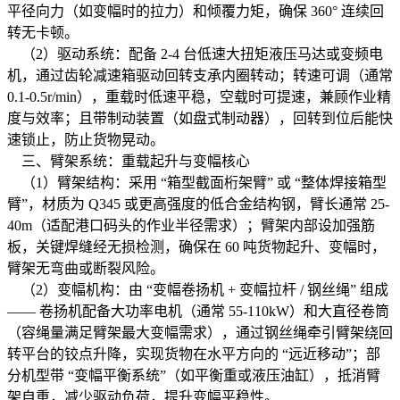
平径向力（如变幅时的拉力）和倾覆力矩，确保 360° 连续回
转无卡顿。
（2）驱动系统：配备 2-4 台低速大扭矩液压马达或变频电
机，通过齿轮减速箱驱动回转支承内圈转动；转速可调（通常
0.1-0.5r/min），重载时低速平稳，空载时可提速，兼顾作业精
度与效率；且带制动装置（如盘式制动器），回转到位后能快
速锁止，防止货物晃动。
三、臂架系统：重载起升与变幅核心
（1）臂架结构：采用 “箱型截面桁架臂” 或 “整体焊接箱型
臂”，材质为 Q345 或更高强度的低合金结构钢，臂长通常 25-
40m（适配港口码头的作业半径需求）；臂架内部设加强筋
板，关键焊缝经无损检测，确保在 60 吨货物起升、变幅时，
臂架无弯曲或断裂风险。
（2）变幅机构：由 “变幅卷扬机 + 变幅拉杆 / 钢丝绳” 组成
—— 卷扬机配备大功率电机（通常 55-110kW）和大直径卷筒
（容绳量满足臂架最大变幅需求），通过钢丝绳牵引臂架绕回
转平台的铰点升降，实现货物在水平方向的 “远近移动”；部
分机型带 “变幅平衡系统”（如平衡重或液压油缸），抵消臂
架自重，减少驱动负荷，提升变幅平稳性。