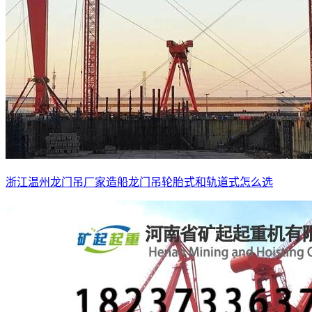
浙江温州龙门吊厂家造船龙门吊轮胎式和轨道式怎么选