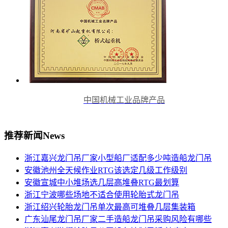
中国机械工业品牌产品
推荐新闻
News
浙江嘉兴龙门吊厂家小型船厂适配多少吨造船龙门吊
安徽池州全天候作业RTG该选定几级工作级别
安徽宣城中小堆场选几层高堆叠RTG最划算
浙江宁波哪些场地不适合使用轮胎式龙门吊
浙江绍兴轮胎龙门吊单次最高可堆叠几层集装箱
广东汕尾龙门吊厂家二手造船龙门吊采购风险有哪些