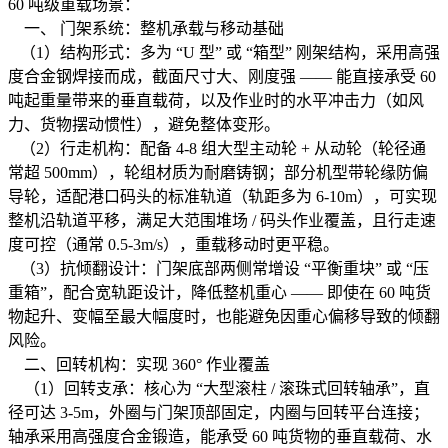
60 吨级重载场景：
一、 门架系统：整机承载与移动基础
（1）结构形式：多为 “U 型” 或 “箱型” 刚架结构，采用高强
度合金钢焊接而成，截面尺寸大、刚度强 —— 能直接承受 60
吨起重量带来的垂直载荷，以及作业时的水平冲击力（如风
力、货物摆动惯性），避免整体变形。
（2）行走机构：配备 4-8 组大型主动轮 + 从动轮（轮径通
常超 500mm），轮组材质为耐磨铸钢；部分机型带轮缘防偏
导轮，适配港口码头的标准轨道（轨距多为 6-10m），可实现
整机沿轨道平移，满足大范围堆场 / 码头作业覆盖，且行走速
度可控（通常 0.5-3m/s），重载移动时更平稳。
（3）抗倾翻设计：门架底部两侧常增设 “平衡重块” 或 “压
重箱”，配合宽轨距设计，降低整机重心 —— 即使在 60 吨货
物起升、变幅至最大幅度时，也能避免因重心偏移导致的倾翻
风险。
二、回转机构：实现 360° 作业覆盖
（1）回转支承：核心为 “大型滚柱 / 滚珠式回转轴承”，直
径可达 3-5m，外圈与门架顶部固定，内圈与回转平台连接；
轴承采用高强度合金锻造，能承受 60 吨货物的垂直载荷、水