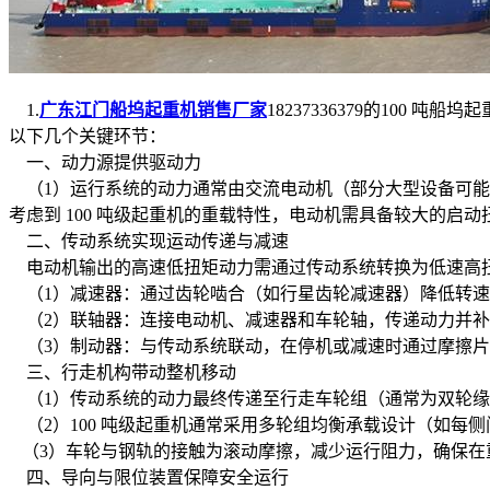
1.
广东江门船坞起重机销售厂家
18237336379的10
以下几个关键环节：
一、动力源提供驱动力
（1）运行系统的动力通常由交流电动机（部分大型设备可能
考虑到 100 吨级起重机的重载特性，电动机需具备较大的
二、传动系统实现运动传递与减速
电动机输出的高速低扭矩动力需通过传动系统转换为低速高
（1）减速器：通过齿轮啮合（如行星齿轮减速器）降低转速
（2）联轴器：连接电动机、减速器和车轮轴，传递动力并补
（3）制动器：与传动系统联动，在停机或减速时通过摩擦片
三、行走机构带动整机移动
（1）传动系统的动力最终传递至行走车轮组（通常为双轮缘
（2）100 吨级起重机通常采用多轮组均衡承载设计（如每侧门
（3）车轮与钢轨的接触为滚动摩擦，减少运行阻力，确保在
四、导向与限位装置保障安全运行