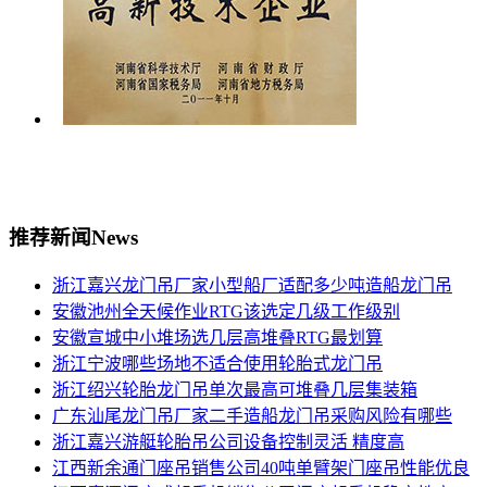
推荐新闻
News
浙江嘉兴龙门吊厂家小型船厂适配多少吨造船龙门吊
安徽池州全天候作业RTG该选定几级工作级别
安徽宣城中小堆场选几层高堆叠RTG最划算
浙江宁波哪些场地不适合使用轮胎式龙门吊
浙江绍兴轮胎龙门吊单次最高可堆叠几层集装箱
广东汕尾龙门吊厂家二手造船龙门吊采购风险有哪些
浙江嘉兴游艇轮胎吊公司设备控制灵活 精度高
江西新余通门座吊销售公司40吨单臂架门座吊性能优良