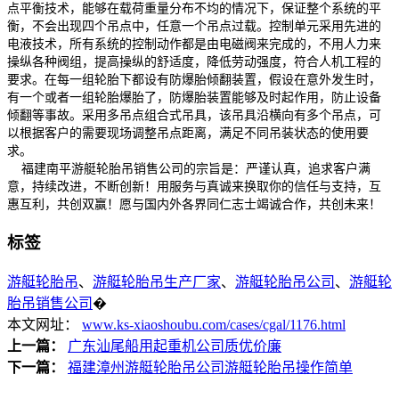
点平衡技术，能够在载荷重量分布不均的情况下，保证整个系统的平
衡，不会出现四个吊点中，任意一个吊点过载。控制单元采用先进的
电液技术，所有系统的控制动作都是由电磁阀来完成的，不用人力来
操纵各种阀组，提高操纵的舒适度，降低劳动强度，符合人机工程的
要求。在每一组轮胎下都设有防爆胎倾翻装置，假设在意外发生时，
有一个或者一组轮胎爆胎了，防爆胎装置能够及时起作用，防止设备
倾翻等事故。采用多吊点组合式吊具，该吊具沿横向有多个吊点，可
以根据客户的需要现场调整吊点距离，满足不同吊装状态的使用要
求。
福建南平游艇轮胎吊销售公司的宗旨是：严谨认真，追求客户满
意，持续改进，不断创新！用服务与真诚来换取你的信任与支持，互
惠互利，共创双赢！愿与国内外各界同仁志士竭诚合作，共创未来！
标签
游艇轮胎吊
、
游艇轮胎吊生产厂家
、
游艇轮胎吊公司
、
游艇轮
胎吊销售公司
�
本文网址：
www.ks-xiaoshoubu.com/cases/cgal/1176.html
上一篇：
广东汕尾船用起重机公司质优价廉
下一篇：
福建漳州游艇轮胎吊公司游艇轮胎吊操作简单