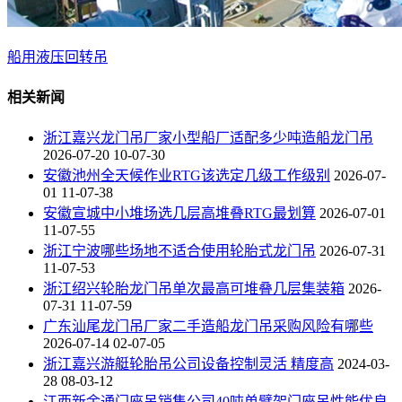
船用液压回转吊
相关新闻
浙江嘉兴龙门吊厂家小型船厂适配多少吨造船龙门吊
2026-07-20 10-07-30
安徽池州全天候作业RTG该选定几级工作级别
2026-07-
01 11-07-38
安徽宣城中小堆场选几层高堆叠RTG最划算
2026-07-01
11-07-55
浙江宁波哪些场地不适合使用轮胎式龙门吊
2026-07-31
11-07-53
浙江绍兴轮胎龙门吊单次最高可堆叠几层集装箱
2026-
07-31 11-07-59
广东汕尾龙门吊厂家二手造船龙门吊采购风险有哪些
2026-07-14 02-07-05
浙江嘉兴游艇轮胎吊公司设备控制灵活 精度高
2024-03-
28 08-03-12
江西新余通门座吊销售公司40吨单臂架门座吊性能优良