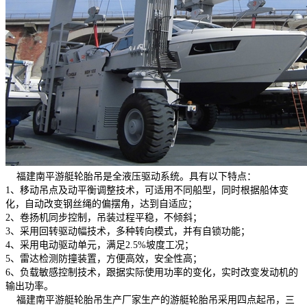
福建南平游艇轮胎吊是全液压驱动系统。具有以下特点：
1、移动吊点及动平衡调整技术，可适用不同船型，同时根据船体变
化，自动改变钢丝绳的偏摆角，达到自适应；
2、卷扬机同步控制，吊装过程平稳，不倾斜；
3、采用回转驱动幅技术，多种转向模式，并有自锁功能；
4、采用电动驱动单元，满足2.5%坡度工况；
5、雷达检测防撞装置，方便高效，安全性高；
6、负载敏感控制技术，跟据实际使用功率的变化，实时改变发动机的
输出功率。
福建南平游艇轮胎吊生产厂家生产的游艇轮胎吊采用四点起吊，三