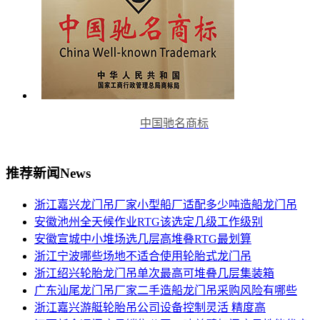
中国驰名商标
推荐新闻
News
浙江嘉兴龙门吊厂家小型船厂适配多少吨造船龙门吊
安徽池州全天候作业RTG该选定几级工作级别
安徽宣城中小堆场选几层高堆叠RTG最划算
浙江宁波哪些场地不适合使用轮胎式龙门吊
浙江绍兴轮胎龙门吊单次最高可堆叠几层集装箱
广东汕尾龙门吊厂家二手造船龙门吊采购风险有哪些
浙江嘉兴游艇轮胎吊公司设备控制灵活 精度高