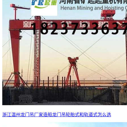
浙江温州龙门吊厂家造船龙门吊轮胎式和轨道式怎么选