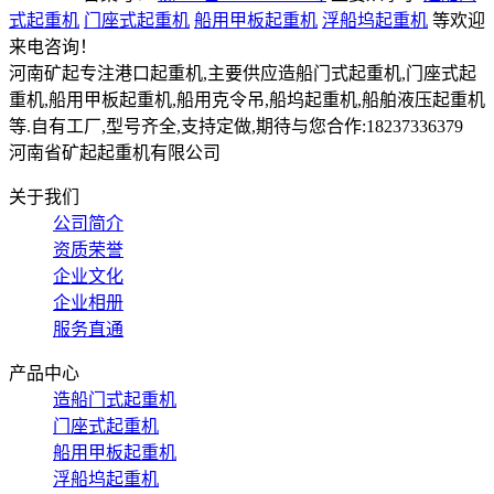
式起重机
门座式起重机
船用甲板起重机
浮船坞起重机
等欢迎
来电咨询！
河南矿起专注港口起重机,主要供应造船门式起重机,门座式起
重机,船用甲板起重机,船用克令吊,船坞起重机,船舶液压起重机
等.自有工厂,型号齐全,支持定做,期待与您合作:18237336379
河南省矿起起重机有限公司
关于我们
公司简介
资质荣誉
企业文化
企业相册
服务直通
产品中心
造船门式起重机
门座式起重机
船用甲板起重机
浮船坞起重机