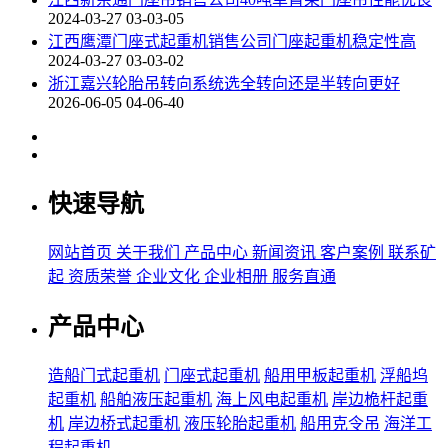
2024-03-27 03-03-05
江西鹰潭门座式起重机销售公司门座起重机稳定性高
2024-03-27 03-03-02
浙江嘉兴轮胎吊转向系统选全转向还是半转向更好
2026-06-05 04-06-40
快速导航
网站首页
关于我们
产品中心
新闻资讯
客户案例
联系矿
起
资质荣誉
企业文化
企业相册
服务直通
产品中心
造船门式起重机
门座式起重机
船用甲板起重机
浮船坞
起重机
船舶液压起重机
海上风电起重机
岸边桅杆起重
机
岸边桥式起重机
液压轮胎起重机
船用克令吊
海洋工
程起重机