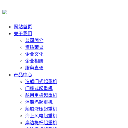
网站首页
关于我们
公司简介
资质荣誉
企业文化
企业相册
服务直通
产品中心
造船门式起重机
门座式起重机
船用甲板起重机
浮船坞起重机
船舶液压起重机
海上风电起重机
岸边桅杆起重机