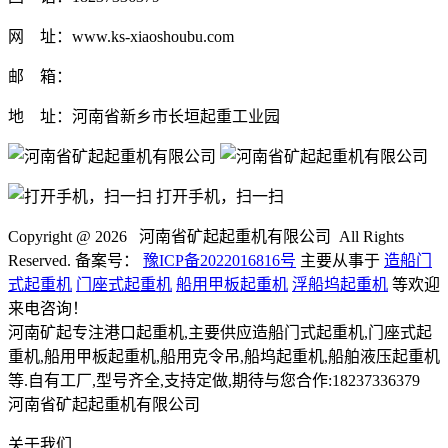
网 址：www.ks-xiaoshoubu.com
邮 箱：
地 址：河南省新乡市长垣起重工业园
打开手机，扫一扫
Copyright @
2026 河南省矿起起重机有限公司 All Rights
Reserved. 备案号：
豫ICP备2022016816号
主要从事于
造船门
式起重机
门座式起重机
船用甲板起重机
浮船坞起重机
等欢迎
来电咨询！
河南矿起专注港口起重机,主要供应造船门式起重机,门座式起
重机,船用甲板起重机,船用克令吊,船坞起重机,船舶液压起重机
等.自有工厂,型号齐全,支持定做,期待与您合作:18237336379
河南省矿起起重机有限公司
关于我们