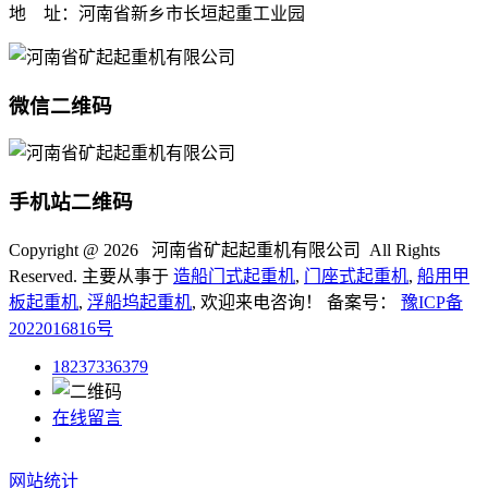
地 址：河南省新乡市长垣起重工业园
微信二维码
手机站二维码
Copyright @
2026 河南省矿起起重机有限公司 All Rights
Reserved. 主要从事于
造船门式起重机
,
门座式起重机
,
船用甲
板起重机
,
浮船坞起重机
, 欢迎来电咨询！ 备案号：
豫ICP备
2022016816号
18237336379
在线留言
网站统计