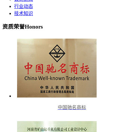
行业动态
技术知识
资质荣誉
Honors
中国驰名商标