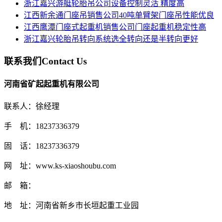
浙江嘉兴游艇轮胎吊公司设备控制灵活 精度高
江西新余通门座吊销售公司40吨单臂架门座吊性能优良
江西鹰潭门座式起重机销售公司门座起重机稳定性高
浙江嘉兴轮胎吊转向系统选全转向还是半转向更好
联系我们
Contact Us
河南省矿起起重机有限公司
联系人：徐经理
手 机：18237336379
固 话：18237336379
网 址：www.ks-xiaoshoubu.com
邮 箱：
地 址：河南省新乡市长垣起重工业园