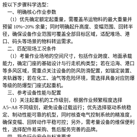
按以下步骤科学选型：
一、明确核心作业参数
（1）优先确定额定起重量，需覆盖吊运物料的最大重量并
预留 10%~20% 余量；同时明确起升高度、变幅范围、回转半
径，确保设备作业范围可覆盖全部目标区域，适配堆场、港
口、码头等场景的物料转运需求。
二、匹配现场工况条件
（1）考量作业场地的空间尺寸，包括作业跨度、地面承载
能力，确定门座的基础设计与行走机构类型；若在沿海、港口
等多风区域，需重点关注设备的防风防滑配置，如锚定装置、
夹轨器等；若在化工、油气等危险环境，需选择具备对应防爆
等级的防爆型门座式起重机。
三、参考设备性能与配置
（1）关注起重机的工作级别，根据作业频繁程度选择
A5~A8 不同级别，避免设备过载运行；优先选择驱动系统稳
定、制动性能可靠的机型，同时核查电气控制系统的精准度，
确保变幅、回转动作平稳可控；另外，需考量设备的维保便利
性，选择配件易采购、售后服务完善的品牌。
四、符合行业安全与标准要求