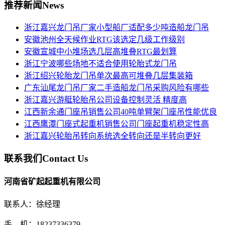
推荐新闻
News
浙江嘉兴龙门吊厂家小型船厂适配多少吨造船龙门吊
安徽池州全天候作业RTG该选定几级工作级别
安徽宣城中小堆场选几层高堆叠RTG最划算
浙江宁波哪些场地不适合使用轮胎式龙门吊
浙江绍兴轮胎龙门吊单次最高可堆叠几层集装箱
广东汕尾龙门吊厂家二手造船龙门吊采购风险有哪些
浙江嘉兴游艇轮胎吊公司设备控制灵活 精度高
江西新余通门座吊销售公司40吨单臂架门座吊性能优良
江西鹰潭门座式起重机销售公司门座起重机稳定性高
浙江嘉兴轮胎吊转向系统选全转向还是半转向更好
联系我们
Contact Us
河南省矿起起重机有限公司
联系人：徐经理
手 机：18237336379