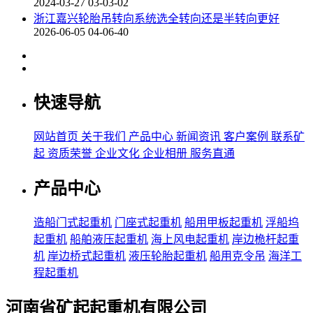
2024-03-27 03-03-02
浙江嘉兴轮胎吊转向系统选全转向还是半转向更好
2026-06-05 04-06-40
快速导航
网站首页
关于我们
产品中心
新闻资讯
客户案例
联系矿
起
资质荣誉
企业文化
企业相册
服务直通
产品中心
造船门式起重机
门座式起重机
船用甲板起重机
浮船坞
起重机
船舶液压起重机
海上风电起重机
岸边桅杆起重
机
岸边桥式起重机
液压轮胎起重机
船用克令吊
海洋工
程起重机
河南省矿起起重机有限公司