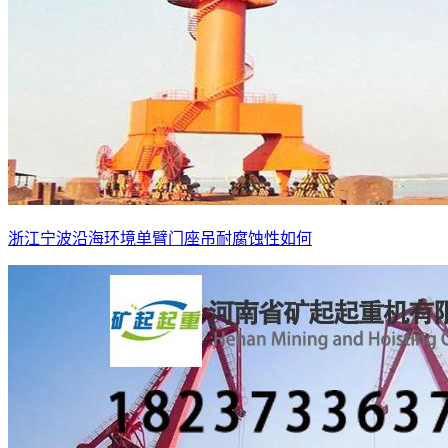
浙江宁波沿海环境单臂门座吊耐腐蚀性如何