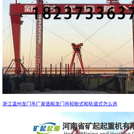
浙江温州龙门吊厂家造船龙门吊轮胎式和轨道式怎么选