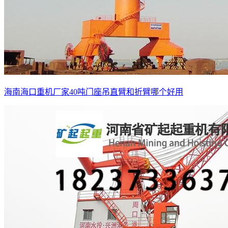
海南海口重机厂家40吨门座吊直臂和折臂哪个好用