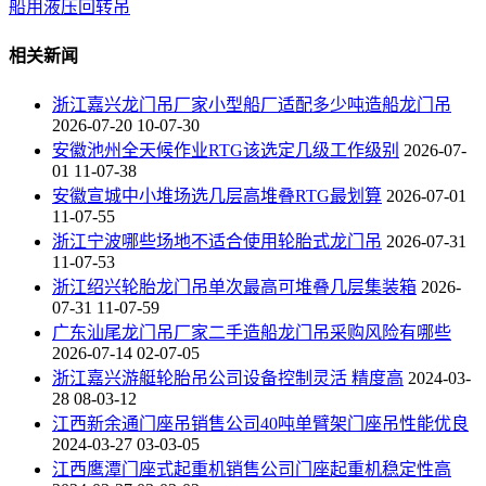
船用液压回转吊
相关新闻
浙江嘉兴龙门吊厂家小型船厂适配多少吨造船龙门吊
2026-07-20 10-07-30
安徽池州全天候作业RTG该选定几级工作级别
2026-07-
01 11-07-38
安徽宣城中小堆场选几层高堆叠RTG最划算
2026-07-01
11-07-55
浙江宁波哪些场地不适合使用轮胎式龙门吊
2026-07-31
11-07-53
浙江绍兴轮胎龙门吊单次最高可堆叠几层集装箱
2026-
07-31 11-07-59
广东汕尾龙门吊厂家二手造船龙门吊采购风险有哪些
2026-07-14 02-07-05
浙江嘉兴游艇轮胎吊公司设备控制灵活 精度高
2024-03-
28 08-03-12
江西新余通门座吊销售公司40吨单臂架门座吊性能优良
2024-03-27 03-03-05
江西鹰潭门座式起重机销售公司门座起重机稳定性高