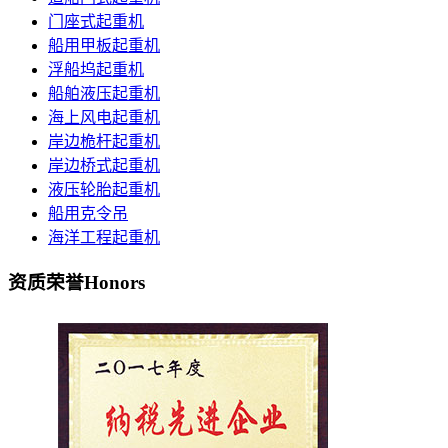
门座式起重机
船用甲板起重机
浮船坞起重机
船舶液压起重机
海上风电起重机
岸边桅杆起重机
岸边桥式起重机
液压轮胎起重机
船用克令吊
海洋工程起重机
资质荣誉
Honors